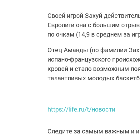
Своей игрой Захуй действитель
Евролиги она с большим отрыв
по очкам (14,9 в среднем за игр
Отец Аманды (по фамилии Захуй
испано-французского происхож
кровей и стало возможным поя
талантливых молодых баскетб
https://life.ru/t/новости
Следите за самым важным и 