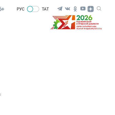
6+
РУС
ТАТ
0