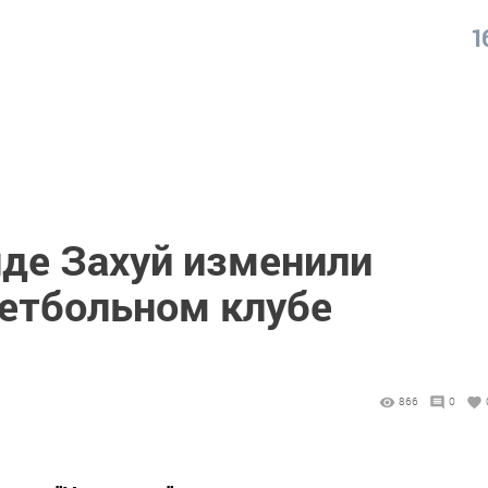
1
де Захуй изменили
етбольном клубе
866
0