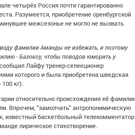
Финале четырёх Россия почти гарантированно
места. Разумеется, приобретение оренбургской
минувшее межсезонье не могло не вызвать
оводу фамилии Аманды не избежать, и поэтому
илию - Базокоу, чтобы поводов юморить у
- сообщил Лайфу тренер-селекционер
иями которого и была приобретена шведская
 100 кг).
арии относительно происхождения её фамили
или. Впрочем, "замолчать" антропонимическую
ак, известный баскетбольный телекомментатор
манде лирическое стихотворение.