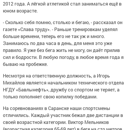
2012 года. А лёгкой атлетикой стал заниматься ещё в
юном возрасте.
- Сколько себя помню, столько и бегаю, - рассказал он
газете «Слава труду». - Раньше тренировкам уделял
больше времени, теперь его не так уж и много.
Занимаюсь по два часа в день, для меня это уже
правило. Я уже без бега жить не могу, он даёт прилив
сил и бодрости. В любую погоду, в любое время года я
бываю на пробежке.
Несмотря на ответственную должность, а Игорь
Михайлов является начальником технического отдела
НГДУ «Бавлынефть», дружбу со спортом не теряет, а
только пополняет свою копилку победами.
На соревнованиях в Саранске наши спортсмены
отличились. Каждый участник бежал две дистанции в
своей возрастной категории. Виктор Мельников
(возрастная категория 65-69 лет) в беге на сто метров