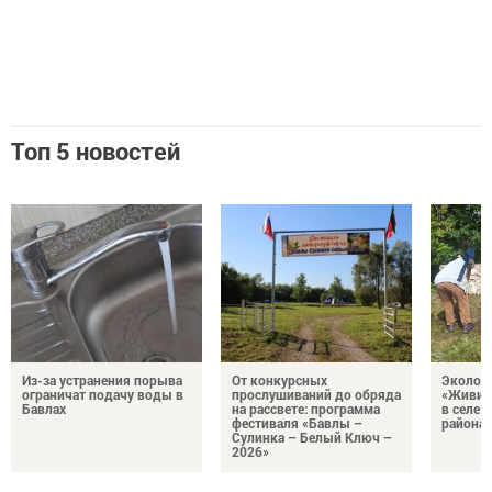
Топ 5 новостей
Из-за устранения порыва
От конкурсных
Эколог
ограничат подачу воды в
прослушиваний до обряда
«Живи, 
Бавлах
на рассвете: программа
в селе 
фестиваля «Бавлы –
района
Сулинка – Белый Ключ –
2026»