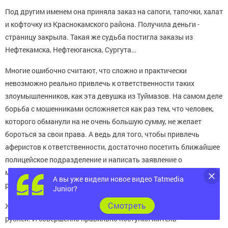
Под другим именем она приняла заказ на сапоги, тапочки, халат
и кофточку из Краснокамского района. Получила деньги -
страницу закрыла. Такая же судьба постигла заказы из
Нефтекамска, Нефтеюганска, Сургута…
Многие ошибочно считают, что сложно и практически
невозможно реально привлечь к ответственности таких
злоумышленников, как эта девушка из Туймазов. На самом деле
борьба с мошенниками осложняется как раз тем, что человек,
которого обманули на не очень большую сумму, не желает
бороться за свои права. А ведь для того, чтобы привлечь
аферистов к ответственности, достаточно посетить ближайшее
полицейское подразделение и написать заявление о
мошенничестве. Дальше правоохранительные органы сами
А вы уже видели новое видео Tatmedia
разберутся и установят виновных.
Junior?
Cмотреть
Жертвы туймазинской мошенницы потеряли от 1200 до 3500
рублей. И совершенно правильно поступил житель