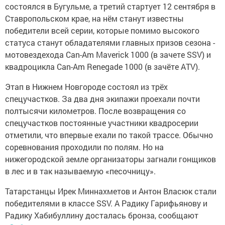
состоялся в Бугульме, а третий стартует 12 сентября в
Ставропольском крае, на нём станут известны
победители всей серии, которые помимо высокого
статуса станут обладателями главных призов сезона -
мотовездехода Can-Am Maverick 1000 (в зачете SSV) и
квадроцикла Can-Am Renegade 1000 (в зачёте ATV).
Этап в Нижнем Новгороде состоял из трёх
спецучастков. За два дня экипажи проехали почти
полтысячи километров. После возвращения со
спецучастков постоянные участники квадросерии
отметили, что впервые ехали по такой трассе. Обычно
соревнования проходили по полям. Но на
нижегородской земле организаторы загнали гонщиков
в лес и в так называемую «песочницу».
Татарстанцы Ирек Миннахметов и Антон Власюк стали
победителями в классе SSV. А Радику Гарифьянову и
Радику Хабибуллину досталась бронза, сообщают