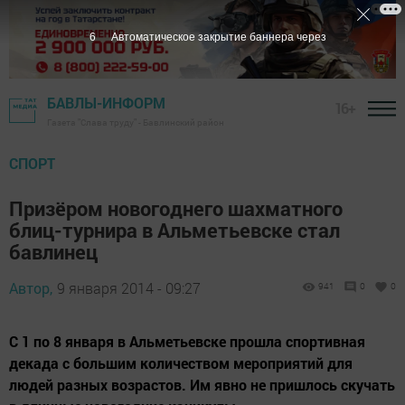
6
Автоматическое закрытие баннера через
БАВЛЫ-ИНФОРМ
16+
Газета "Слава труду" - Бавлинский район
СПОРТ
Призёром новогоднего шахматного
блиц-турнира в Альметьевске стал
бавлинец
Автор,
9 января 2014 - 09:27
941
0
0
С 1 по 8 января в Альметьевске прошла спортивная
декада с большим количеством мероприятий для
людей разных возрастов. Им явно не пришлось скучать