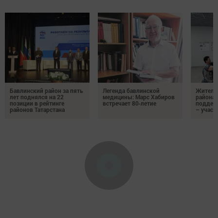
Бавлинский район за пять
Легенда бавлинской
Жители
лет поднялся на 22
медицины: Марс Хабиров
района
позиции в рейтинге
встречает 80‑летие
поддер
районов Татарстана
– участ