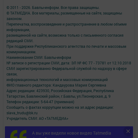
© 2011 - 2026. Бавлы-информ. Все права защищены.
© ТАТМЕДИА. Все материалы, размещенные на сайте, защищены
законом.
Перепечатка, воспроизведение и распространение в любом объеме
информации,
размещенной на сайте, возможна только с письменного согласия
редакций СМИ.
При поддержке Республиканского агентства по печати и массовым
коммуникациям.
Наименование СМИ: Бавлы-информ
№ записи о регистрации СМИ, дата: ЭЛ № ФС 77 - 73781 от 12.10.2018
СМИ зарегистрированно Федеральной службой по надзору в сфере
связи,
информационных технологий и массовых коммуникаций
ФИО главного редактора: Кандаурова Мария Сергеевна
Адрес редакции: 423930, Российская Федерация, Республика
Татарстан, Бавлинский район, г.Бавлы, ул.Пионерская, д. 9
Телефон редакции: 5-64-47 (приемная)
Сообщить о фактах коррупции можно на эл.адрес редакции:
slava_trudu@bk.ru
Учредитель СМИ: АО «ТАТМЕДИА»
Антикоррупционная политика
А вы уже видели новое видео Tatmedia
АО «ТАТМЕДИА» использует «cookie»
для персонализации сервисов и