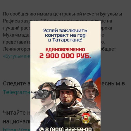
По сообщению имама центральной мечети Бугульмы
Рафиса хазрата, 18 января состоится конкурс на
лучший рассказ о жизни и деятельности пророка
Мухаммада, в котором примут участие юные
представители Бавлинского, Бугульминского,
Лениногорского и Ютазинского районов, сообщает
«Бугульминская газета»
.
Следите за самым важным и интересным в
Telegram-канале
Татмедиа
Читайте новости Татарстана в
национальном мессенджере MАХ:
https://max.ru/tatmedia