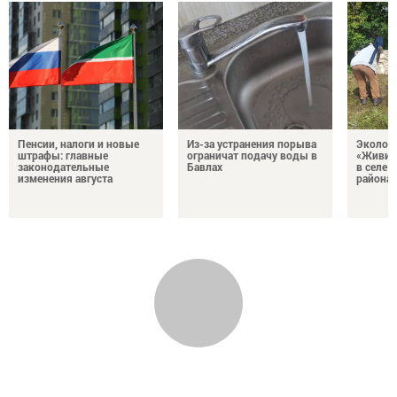
Пенсии, налоги и новые
Из-за устранения порыва
Эколог
штрафы: главные
ограничат подачу воды в
«Живи, 
законодательные
Бавлах
в селе 
изменения августа
района