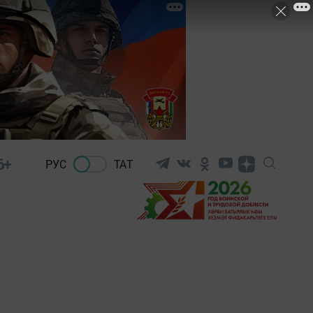
6+
РУС
ТАТ