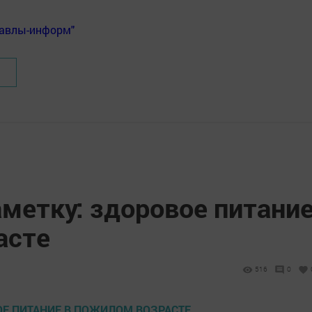
Бавлы-информ"
метку: здоровое питани
асте
516
0