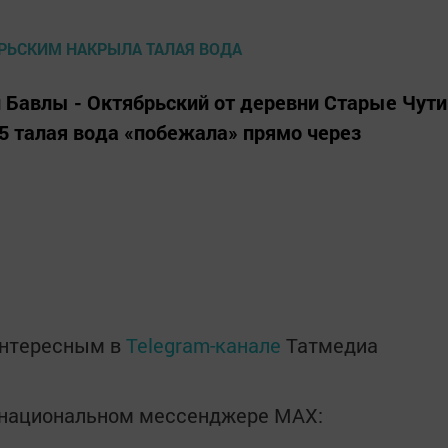
и Бавлы - Октябрьский от деревни Старые Чути
М5 талая вода «побежала» прямо через
интересным в
Telegram-канале
Татмедиа
в национальном мессенджере MАХ: