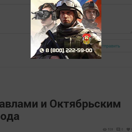
Отправить
Авторизоваться
авлами и Октябрьским
вода
528
0