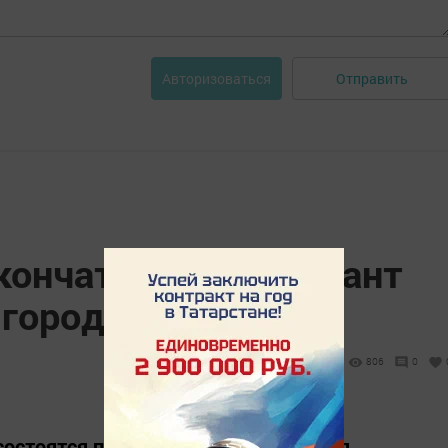
Отправить
Авторизоваться
окончательный вариант
города Бавлы
806
0
х состоятся праздничные мероприятия,