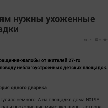
тям нужны ухоженные
адки
771
0
бращения-жалобы от жителей 27-го
 поводу неблагоустроенных детских площадок.
ория одного дворика
 гуляло немного. А на площадке дома №19А
казали проходившие мимо женщины, детвора