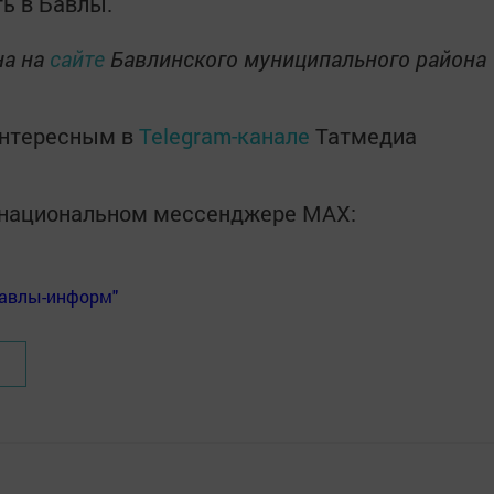
ь в Бавлы.
на на
сайте
Бавлинского муниципального района
интересным в
Telegram-канале
Татмедиа
в национальном мессенджере MАХ:
Бавлы-информ"