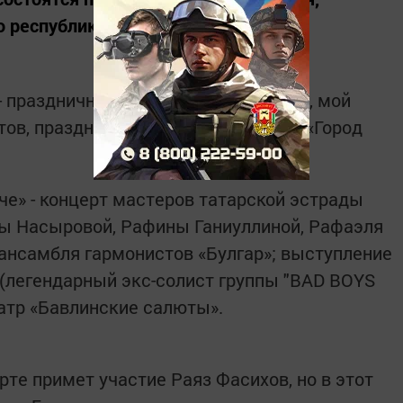
 республики и Дню нефтяников.
- праздничный концерт «Люблю тебя, мой
етов, праздник самоваров, выставка «Город
е» - концерт мастеров татарской эстрады
ы Насыровой, Рафины Ганиуллиной, Рафаэля
ансамбля гармонистов «Булгар»; выступление
(легендарный экс-солист группы "BAD BOYS
еатр «Бавлинские салюты».
рте примет участие Раяз Фасихов, но в этот