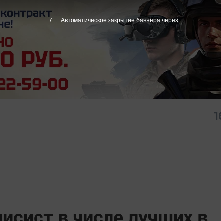
6
Автоматическое закрытие баннера через
1
исист в числе лучших в