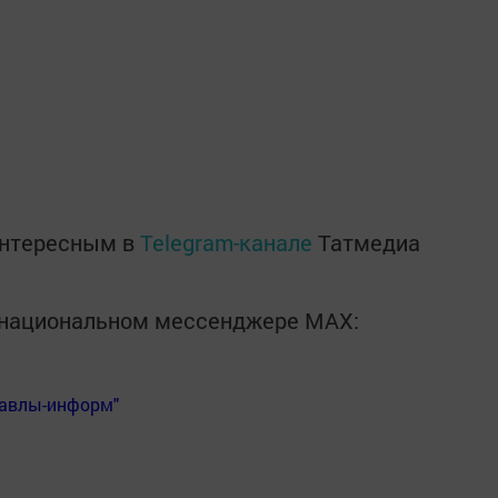
интересным в
Telegram-канале
Татмедиа
в национальном мессенджере MАХ:
Бавлы-информ"