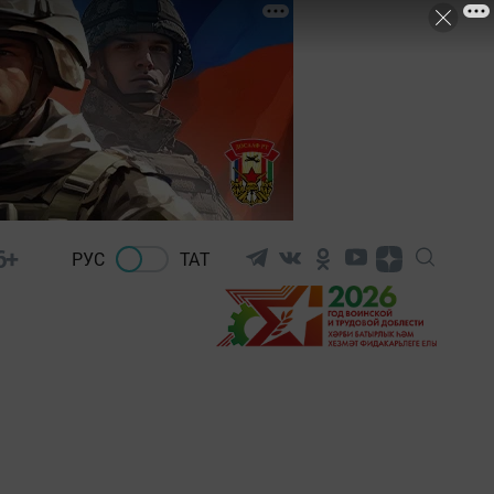
6+
РУС
ТАТ