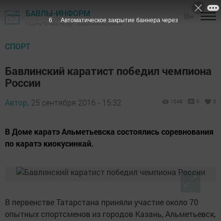
БАВЛЫ-ИНФОРМ
16+
5
Автоматическое закрытие баннера через
Газета "Слава труду" - Бавлинский район
СПОРТ
Бавлинский каратист победил чемпиона
России
Автор,
25 сентября 2016 - 15:32
1048
0
0
В Доме каратэ Альметьевска состоялись соревнования
по каратэ киокусинкай.
В первенстве Татарстана приняли участие около 70
опытных спортсменов из городов Казань, Альметьевск,