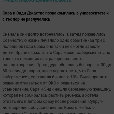
Сара и Энди Джастис познакомились в университете и
с тех пор не разлучались.
Сначала они долго встречались, а затем поженились.
Совместную жизнь печалило одно событие - за три с
половиной года брака они так и не смогли завести
детей. Врачи сказали, что Сара может забеременеть, но
только с помощью экстракорпорального
оплодотворения. Процедура обошлась бы паре от 30 до
60 тысяч долларов, плюс вероятность, что Сара
забеременеет, составила бы всего 10%. Было принято
решение отказаться от ЭКО и решиться на
усыновление. Сара и Энди нашли беременную женщину,
которая не собиралась растить ребенка, а хотела
отдать его в детдом сразу после рождения. Супруги
договорились об усыновлении. Какого же было
удивление Сары и Энди, когда они узнали после