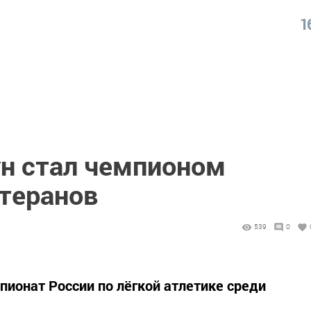
1
ун стал чемпионом
етеранов
539
0
пионат России по лёгкой атлетике среди