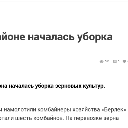
йоне началась уборка
561
0
она началась уборка зерновых культур.
ы намолотили комбайнеры хозяйства «Берлек»
отали шесть комбайнов. На перевозке зерна