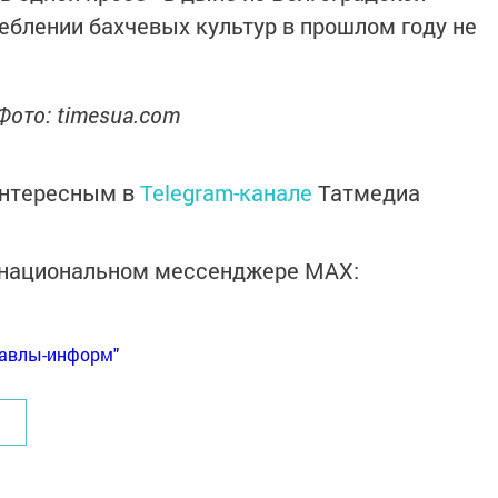
реблении бахчевых культур в прошлом году не
Фото
: timesua.com
интересным в
Telegram-канале
Татмедиа
в национальном мессенджере MАХ:
Бавлы-информ"