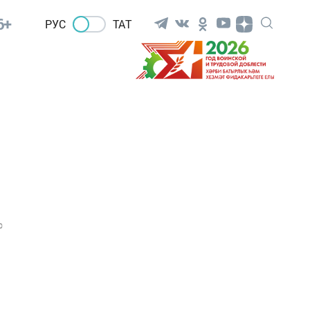
6+
РУС
ТАТ
0