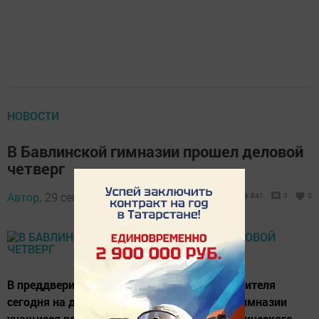
НОВОСТИ
В Бавлинской гимназии прошел деловой
четверг
Автор,
29 сентября 2016 - 13:55
841
0
0
В преддверии Дня пожилых людей и Дня учителя
сегодня на деловом четверге в татарской гимназии
учащиеся встретились с ветераном педагогического