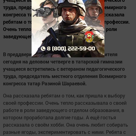
труда, председатель местного отделения Всемирного
конгресса татар Разиной Шараевой. Она рассказала
ребятам о том, как пришла к выбору своей профессии.
Очень тепло рассказывала о своей работе в роли
заведующего отделом...
В преддверии Дня пожилых людей и Дня учителя
сегодня на деловом четверге в татарской гимназии
учащиеся встретились с ветераном педагогического
труда, председатель местного отделения Всемирного
конгресса татар Разиной Шараевой.
Она рассказала ребятам о том, как пришла к выбору
своей профессии. Очень тепло рассказывала о своей
работе в роли заведующего отделом образования, в
котором проработала долгие годы. А ещё гостья
рассказала о своём хобби. Она очень любит собирать
разные ягоды, экспериментировать с ними. Ребята с