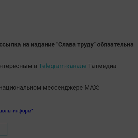
ссылка на издание "Слава труду" обязательна
интересным в
Telegram-канале
Татмедиа
в национальном мессенджере MАХ:
Бавлы-информ"