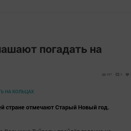
лашают погадать на
697
0
шей стране отмечают Старый Новый год.