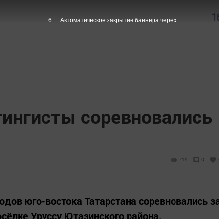
1
5
Автоматическое закрытие баннера через
тингисты соревновались
719
0
родов юго-востока Татарстана соревновались з
осёлке Уруссу Ютазинского района.