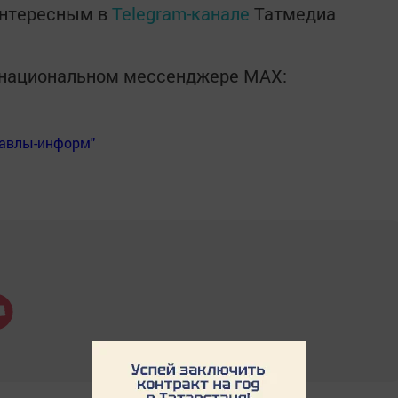
интересным в
Telegram-канале
Татмедиа
в национальном мессенджере MАХ:
Бавлы-информ"