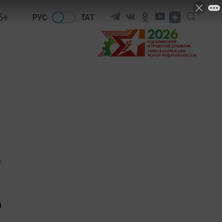
6+
РУС
ТАТ
0
а