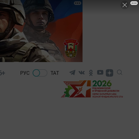
6+
РУС
ТАТ