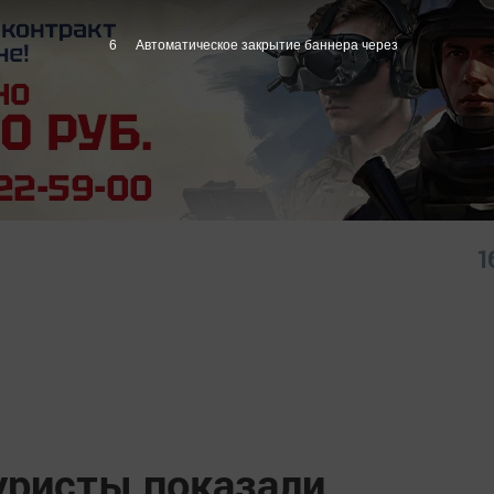
5
Автоматическое закрытие баннера через
1
уристы показали