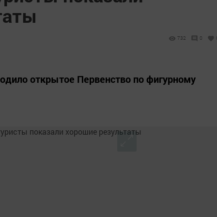
таты
732
0
одило открытое Первенство по фигурному