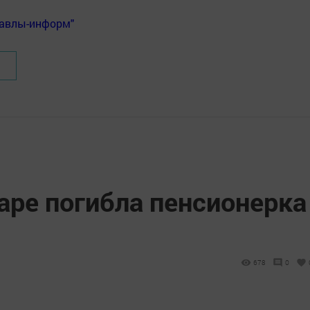
Бавлы-информ"
аре погибла пенсионерка
678
0