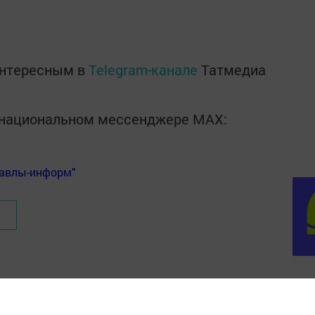
интересным в
Telegram-канале
Татмедиа
в национальном мессенджере MАХ:
Бавлы-информ"