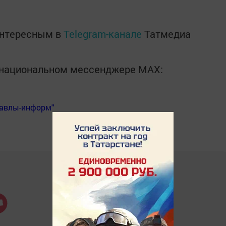
интересным в
Telegram-канале
Татмедиа
в национальном мессенджере MАХ:
Бавлы-информ"