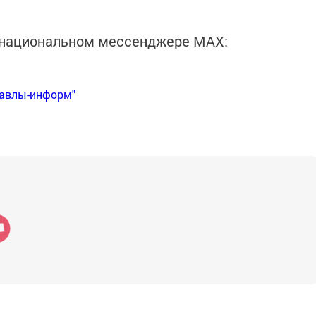
в национальном мессенджере MАХ:
Бавлы-информ"