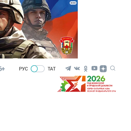
6+
РУС
ТАТ