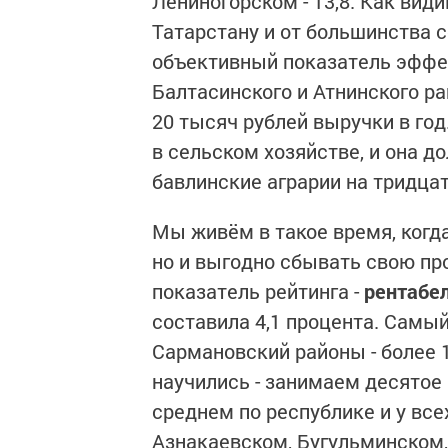
Лениногорском - 13,8. Как вид
Татарстану и от большинства с
объективный показатель эффек
Балтасинского и Атнинского ра
20 тысяч рублей выручки в го
в сельском хозяйстве, и она д
бавлинские аграрии на тридца
Мы живём в такое время, когд
но и выгодно сбывать свою пр
показатель рейтинга -
рентабе
составила 4,1 процента. Самы
Сармановский районы - более 
научились - занимаем десятое 
среднем по республике и у всех
Азнакаевском, Бугульминском,