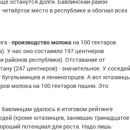
ещё останутся долги. Бавлинский район
 четвёртое место в республике и обогнал всех
га -
производство молока
на 100 гектаров
а). У нас оно составило 197 центнеров
и районов республики). Отставание от
тану (247 центнеров) - значительное. У соседе
у бугульминцев и лениногорцев. А вот ютазинц
еров молока на 100 гектаров пашни. Это
в бавлинцам удалось в итоговом рейтинге
едей (кроме ютазинцев, занявших тринадцатое
хороший потенциал для роста. Надо лишь