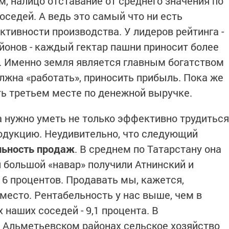
им, налицо отставание от среднего значения по
оседей. А ведь это самый что ни есть
тивности производства. У лидеров рейтинга -
йонов - каждый гектар пашни приносит более
д. Именно земля является главным богатством
олжна «работать», приносить прибыль. Пока же
ть третьем месте по денежной выручке.
а нужно уметь не только эффективно трудиться
одукцию. Неудивительно, что следующий
льность продаж
. В среднем по Татарстану она
й большой «навар» получили Атнинский и
16 процентов. Продавать мы, кажется,
место. Рентабельность у нас выше, чем в
 наших соседей - 9,1 процента. В
 Альметьевском районах сельское хозяйство