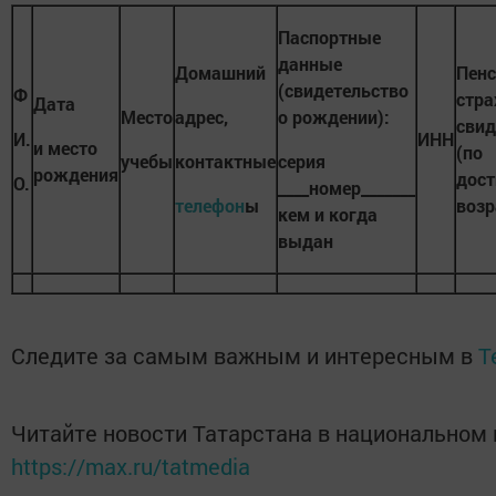
Паспортные
данные
Домашний
Пенс
(свидетельство
Ф
стра
Дата
Место
адрес
,
о рождении):
свид
И.
ИНН
и место
(по
учебы
контактные
серия
рождения
дос
О.
____номер_______
телефон
ы
возр
кем и когда
выдан
Следите за самым важным и интересным в
T
Читайте новости Татарстана в национальном
https://max.ru/tatmedia