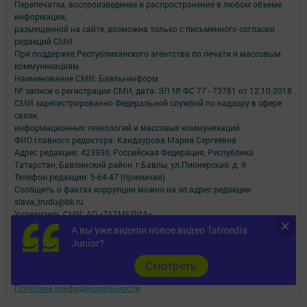
Перепечатка, воспроизведение и распространение в любом объеме
информации,
размещенной на сайте, возможна только с письменного согласия
редакций СМИ.
При поддержке Республиканского агентства по печати и массовым
коммуникациям.
Наименование СМИ: Бавлы-информ
№ записи о регистрации СМИ, дата: ЭЛ № ФС 77 - 73781 от 12.10.2018
СМИ зарегистрированно Федеральной службой по надзору в сфере
связи,
информационных технологий и массовых коммуникаций
ФИО главного редактора: Кандаурова Мария Сергеевна
Адрес редакции: 423930, Российская Федерация, Республика
Татарстан, Бавлинский район, г.Бавлы, ул.Пионерская, д. 9
Телефон редакции: 5-64-47 (приемная)
Сообщить о фактах коррупции можно на эл.адрес редакции:
slava_trudu@bk.ru
Учредитель СМИ: АО «ТАТМЕДИА»
А вы уже видели новое видео Tatmedia
Антикоррупционная политика
Junior?
АО «ТАТМЕДИА» использует «cookie»
для персонализации сервисов и
удобства пользователей сайтом.
Cмотреть
Использование «cookie» можно отменить в настройках браузера.
Политика конфиденциальности