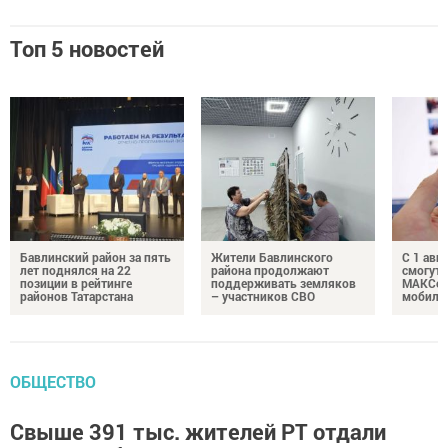
Топ 5 новостей
Бавлинский район за пять
Жители Бавлинского
С 1 авг
лет поднялся на 22
района продолжают
смогут 
позиции в рейтинге
поддерживать земляков
МАКСом
районов Татарстана
– участников СВО
мобиль
ОБЩЕСТВО
Свыше 391 тыс. жителей РТ отдали