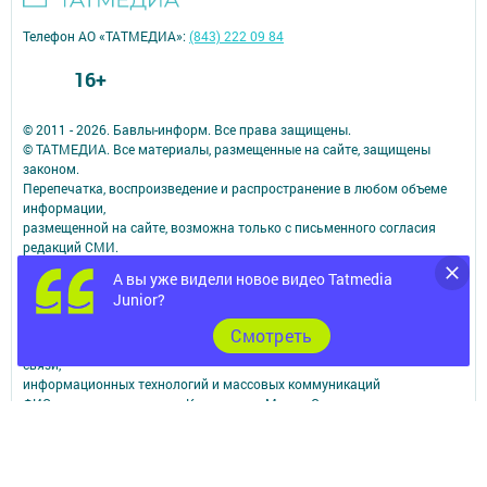
Телефон АО «ТАТМЕДИА»:
(843) 222 09 84
16+
© 2011 - 2026. Бавлы-информ. Все права защищены.
© ТАТМЕДИА. Все материалы, размещенные на сайте, защищены
законом.
Перепечатка, воспроизведение и распространение в любом объеме
информации,
размещенной на сайте, возможна только с письменного согласия
редакций СМИ.
При поддержке Республиканского агентства по печати и массовым
А вы уже видели новое видео Tatmedia
коммуникациям.
Junior?
Наименование СМИ: Бавлы-информ
№ записи о регистрации СМИ, дата: ЭЛ № ФС 77 - 73781 от 12.10.2018
Cмотреть
СМИ зарегистрированно Федеральной службой по надзору в сфере
связи,
информационных технологий и массовых коммуникаций
ФИО главного редактора: Кандаурова Мария Сергеевна
Адрес редакции: 423930, Российская Федерация, Республика
Татарстан, Бавлинский район, г.Бавлы, ул.Пионерская, д. 9
Телефон редакции: 5-64-47 (приемная)
Сообщить о фактах коррупции можно на эл.адрес редакции: