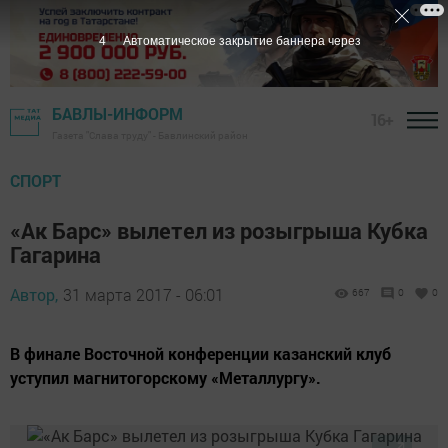
3
Автоматическое закрытие баннера через
БАВЛЫ-ИНФОРМ
16+
Газета "Слава труду" - Бавлинский район
СПОРТ
«Ак Барс» вылетел из розыгрыша Кубка
Гагарина
Автор,
31 марта 2017 - 06:01
667
0
0
В финале Восточной конференции казанский клуб
уступил магнитогорскому «Металлургу».