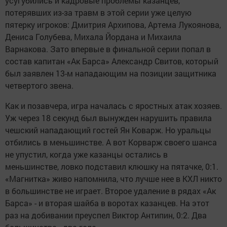
усугубились и кадровые проблемы казанцев,
потерявших из-за травм в этой серии уже целую
пятерку игроков: Дмитрия Архипова, Артема Лукоянова,
Дениса Голубева, Михала Йордана и Михаила
Варнакова. Зато впервые в финальной серии попал в
состав капитан «Ак Барса» Александр Свитов, который
был заявлен 13-м нападающим на позиции защитника
четвертого звена.
Как и позавчера, игра началась с яростных атак хозяев.
Уж через 18 секунд был вынужден нарушить правила
чешский нападающий гостей Ян Коварж. Но уральцы
отбились в меньшинстве. А вот Корварж своего шанса
не упустил, когда уже казанцы остались в
меньшинстве, ловко подставил клюшку на пятачке, 0:1.
«Магнитка» живо напомнила, что лучше нее в КХЛ никто
в большинстве не играет. Второе удаление в рядах «Ак
Барса» - и вторая шайба в воротах казанцев. На этот
раз на добивании преуспел Виктор Антипин, 0:2. Два