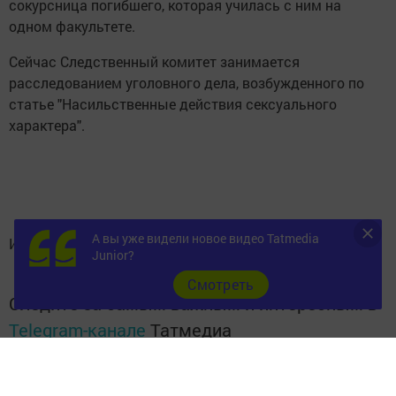
сокурсница погибшего, которая училась с ним на
одном факультете.
Сейчас Следственный комитет занимается
расследованием уголовного дела, возбужденного по
статье "Насильственные действия сексуального
характера".
А вы уже видели новое видео Tatmedia
Источник: ProKazan.ru
Junior?
Cмотреть
Следите за самым важным и интересным в
Telegram-канале
Татмедиа
Читайте новости Татарстана в