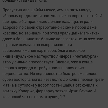
большинства - два гола.
Пропустив две шайбы менее, чем за пять минут,
«барсы» продолжили наступление на ворота гостей. И
все вроде бы правильно делали казанцы: играли
здорово, по своей отработанной схеме, порой даже
красиво, но забивали при этом уральцы! «Магнитка»
даже в большинстве больше полагается не на жесткие
игровые схемы, а на импровизацию и
взаимопонимание партнеров, благо высокое
индивидуальное мастерство лидеров «Металлурга»
этому сильно способствует. Словом, уже в конце
первого периода с трибун послышался свист
недовольства. Но недовольство быстро сменилось
бурей восторга, когда незадолго до конца первой трети
матча в сутолоке у ворот гостей шайба отскочила к
земляку Коваржа, форварду хозяев Иржи Секачу. И
казанский чех не промахнулся, 1:2.