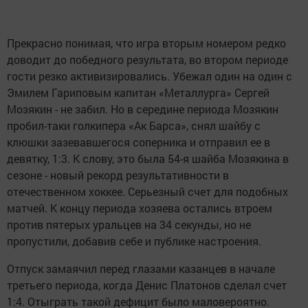
Прекрасно понимая, что игра вторым номером редко
доводит до победного результата, во втором периоде
гости резко активизировались. Убежал один на один с
Эмилем Гариповым капитан «Металлурга» Сергей
Мозякин - не забил. Но в середине периода Мозякин
пробил-таки голкипера «Ак Барса», снял шайбу с
клюшки зазевавшегося соперника и отправил ее в
девятку, 1:3. К слову, это была 54-я шайба Мозякина в
сезоне - новый рекорд результативности в
отечественном хоккее. Серьезный счет для подобных
матчей. К концу периода хозяева остались втроем
против пятерых уральцев на 34 секунды, но не
пропустили, добавив себе и публике настроения.
Отпуск замаячил перед глазами казанцев в начале
третьего периода, когда Денис Платонов сделал счет
1:4. Отыграть такой дефицит было маловероятно.