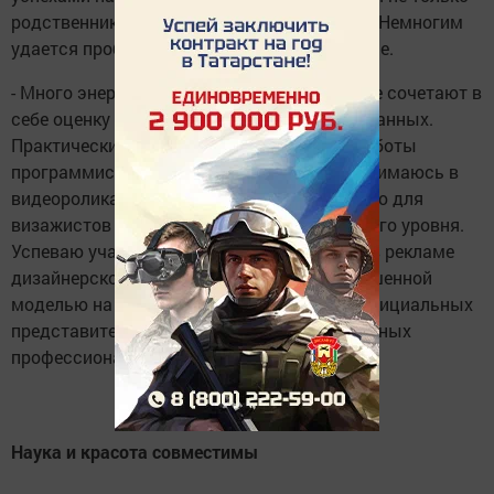
родственники и друзья, но и вся Башкирия. Немногим
удается пробиться в этом жестоком бизнесе.
- Много энергии трачу на конкурсы, которые сочетают в
себе оценку внешних и интеллектуальных данных.
Практически ежедневно после основной работы
программиста участвую в фотосъемках, снимаюсь в
видеороликах. Была приглашенной моделью для
визажистов и парикмахеров международного уровня.
Успеваю участвовать в показах и сняться в рекламе
дизайнерской одежды. Также была приглашенной
моделью на мастер-классах по макияжу официальных
представителей в России косметики известных
профессиональных марок.
Наука и красота совместимы