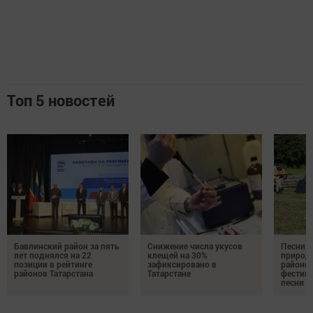
Топ 5 новостей
Бавлинский район за пять
Снижение числа укусов
Песни у
лет поднялся на 22
клещей на 30%
природе
позиции в рейтинге
зафиксировано в
районе 
районов Татарстана
Татарстане
фестив
песни