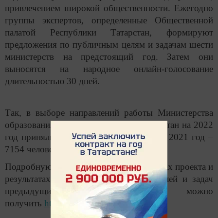
привлечением широкой общественности. Ежегодно
группы экспертов, определенные Общественной
палатой Республики Татарстан, формируют
предложения по публичным целям и задачам шести
министерств на предстоящий год. Затем они
выносятся на народное онлайн-голосование
длительностью 30 дней.
Так, в выборе направлений работы Министерства
образования и науки Республики Татарстан на 2022
год приняли участие 10886 человек, на 2021 год –
7154 человека.
Подробную информацию обо всех этапах проекта и
результатах исполнения публичных целей и задач
предыдущих лет можно
получить
https://publictasks.tatarstan.ru
.