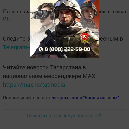
По материалам Министерства образования и науки
РТ.
Следите за самым важным и интересным в
Telegram-канале
Татмедиа
Читайте новости Татарстана в
национальном мессенджере MАХ:
https://max.ru/tatmedia
Подписывайтесь на
телеграм-канал "Бавлы-информ"
Перейти на страницу новости