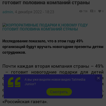
готовит половина компаний страны
admin,
4 декабря 2022 - 18:23
708
0
0
Исследование показало, что в этом году 49%
организаций будут вручать новогодние презенты детям
сотрудников.
Почти каждая вторая компания страны – 49%
– готовит новогодние подарки для детей
своих сотрудников. 49% – это рекордная
А вы уже видели новое видео Tatmedia
цифра за последние десять лет. Таковы итоги
Junior?
опроса сервиса по поиску работы SuperJob,
Cмотреть
проведенного по заказу ТАСС, сообщает
«Российская газета».