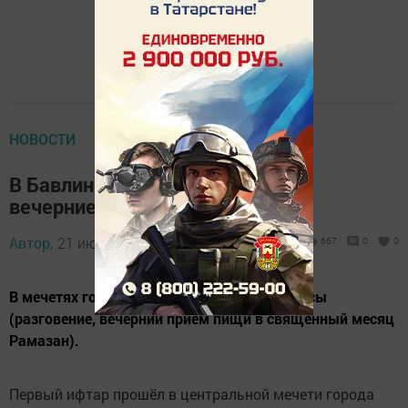
НОВОСТИ
В Бавлинских мечетях проводят
вечерние трапезы
Автор,
21 июля 2013 - 07:00
667
0
0
В мечетях города проходят ифтар-маджлисы
(разговение, вечерний приём пищи в священный месяц
Рамазан).
Первый ифтар прошёл в центральной мечети города