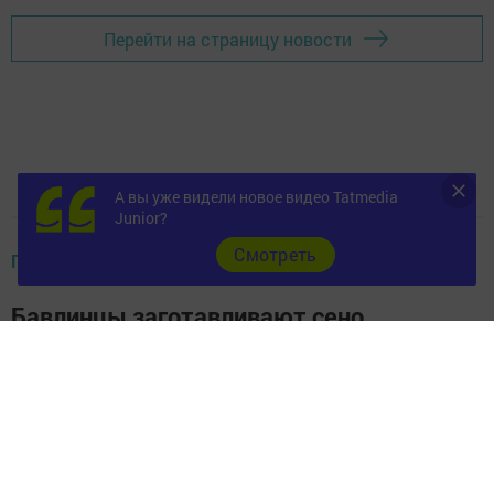
Перейти на страницу новости
А вы уже видели новое видео Tatmedia
Junior?
Cмотреть
ПРОИЗВОДСТВО
Бавлинцы заготавливают сено
Автор,
19 июля 2013 - 11:03
728
0
0
В личных подсобных хозяйствах Новозареченского
сельского поселения на каждую корову ежегодно
заготавливают по 4-5 тонн сена. Учёт выделяемых