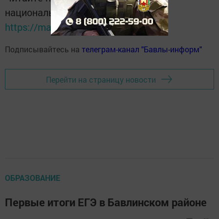
национальном мессенджере MАХ:
https://max.ru/tatmedia
Подписывайтесь на
телеграм-канал "Бавлы-информ"
Перейти на страницу новости
ОБРАЗОВАНИЕ
Первые итоги ЕГЭ в Бавлинском районе