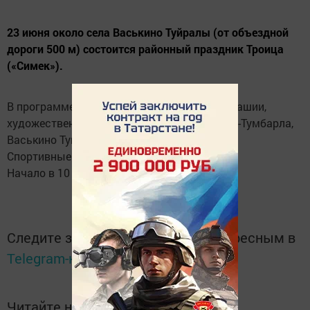
23 июня около села Васькино Туйралы (от объездной
дороги 500 м) состоится районный праздник Троица
(«Симек»).
В программе: выступление артистов из Чувашии,
художественных коллективов сёл Потапово-Тумбарла,
Васькино Туйралы, Алексеевка, Наратлы.
Спортивные мероприятия.
Начало в 10 часов. Добро пожаловать!
Следите за самым важным и интересным в
Telegram-канале
Татмедиа
Читайте новости Татарстана в