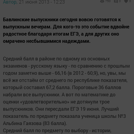
Автор,
21 июня 2013 - 12:23
750
0
0
Бавлинские выпускники сегодня вовсю готовятся к
выпускным вечерам. Для кого-то это событие вдвойне
радостное благодаря итогам ЕГЭ, а для других оно
омрачено несбывшимися надеждами.
Средний балл в районе по одному из основных
экзаменов - русскому языку - по сравнению с прошлым
годом заметно выше - 66,16 (в 2012 - 60,9), но, увы, мы
всё же отстаём от среднего по республике показателя,
который составил 67,2 балла. Пороговые 36 баллов
набрали все выпускники. А вот по математике до
оценки «удовлетворительно» не дотянули трое
выпускников. Они пересдали ЕГЭ 19 июня. Лучший
показатель по предмету показала ученица школы №3
Альбина Гаязова (83 балла).
Средний балл по предмету по выбору - истории,