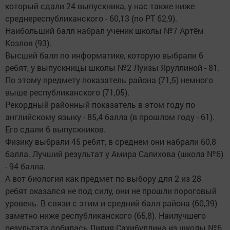
который сдали 24 выпускника, у нас также ниже
среднереспубликанского - 60,13 (по РТ 62,9).
Наибольший балл набрал ученик школы №7 Артём
Козлов (93).
Высший балл по информатике, которую выбрали 6
ребят, у выпускницы школы №2 Луизы Яруллиной - 81.
По этому предмету показатель района (71,5) немного
выше республиканского (71,05).
Рекордный районный показатель в этом году по
английскому языку - 85,4 балла (в прошлом году - 61).
Его сдали 6 выпускников.
Физику выбрали 45 ребят, в среднем они набрали 60,8
балла. Лучший результат у Амира Салихова (школа №6)
- 94 балла.
А вот биология как предмет по выбору для 2 из 28
ребят оказался не под силу, они не прошли пороговый
уровень. В связи с этим и средний балл района (60,39)
заметно ниже республиканского (65,8). Наилучшего
результата добилась Лилия Сахибуллина из школы №6