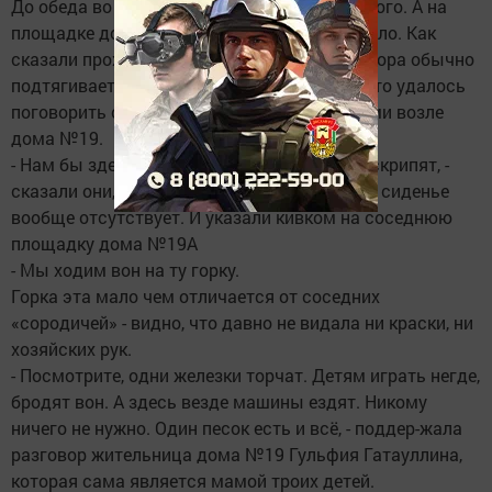
До обеда во дворах ребятишек гуляло немного. А на
площадке дома №19А вообще никого не было. Как
сказали проходившие мимо женщины, детвора обычно
подтягивается на улицу после 15 часов. Зато удалось
поговорить с тремя мальчиками, играющими возле
дома №19.
- Нам бы здесь карусель и качели, а то эти скрипят, -
сказали они, показывая на качели, где одно сиденье
вообще отсутствует. И указали кивком на соседнюю
площадку дома №19А
- Мы ходим вон на ту горку.
Горка эта мало чем отличается от соседних
«сородичей» - видно, что давно не видала ни краски, ни
хозяйских рук.
- Посмотрите, одни железки торчат. Детям играть негде,
бродят вон. А здесь везде машины ездят. Никому
ничего не нужно. Один песок есть и всё, - поддер-жала
разговор жительница дома №19 Гульфия Гатауллина,
которая сама является мамой троих детей.