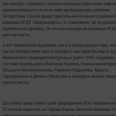
На конкурс собрались лучшие молодые работники нефтя
промышленности из всех нефтедобывающих районов
Татарстана. Самой представительной из нашего района 
команда НГДУ «Бавлынефть». К сожалению, ей не удало
пробиться в призёры, по итогам конкурсов команда НГД
шестое место.
А вот бавлинские буровики, как и в предыдущие годы, во
число победителей: вахта бурового мастера Альберта Ху
Бавлинского предприятия буровых работ ООО «Бурение»
составе бурильщика Максима Кашина, помощников бур
Ильшата Мухаметзянова, Рафаэля Садыкова, Айрата
Гарифуллина и Дениса Ильясова в конкурсе заняла приз
третье место.
Достойно представил своё предприятие ООО «Бавлинско
23-летний водитель из города Бавлы Виталий Безенов. П
чей трудовой стаж чуть больше года, доказав своё масте