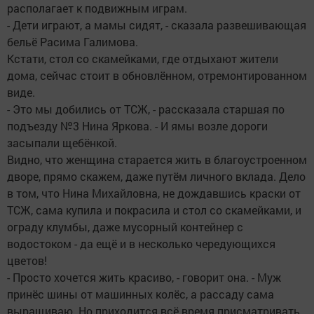
располагает к подвижным играм.
- Дети играют, а мамы сидят, - сказала развешивающая
бельё Расима Галимова.
Кстати, стол со скамейками, где отдыхают жители
дома, сейчас стоит в обновлённом, отремонтированном
виде.
- Это мы добились от ТСЖ, - рассказала старшая по
подъезду №3 Нина Яркова. - И ямы возле дороги
засыпали щебёнкой.
Видно, что женщина старается жить в благоустроенном
дворе, прямо скажем, даже путём личного вклада. Дело
в том, что Нина Михайловна, не дождавшись краски от
ТСЖ, сама купила и покрасила и стол со скамейками, и
ограду клумбы, даже мусорный контейнер с
водостоком - да ещё и в несколько чередующихся
цветов!
- Просто хочется жить красиво, - говорит она. - Муж
принёс шины от машинных колёс, а рассаду сама
выращиваю. Но приходится всё время присматривать