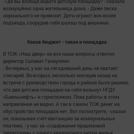
- Где вы вообще видите детскую площадку? - сказала
возмущённо одна жительница дома. - Даже песка
нормального не привозят. Дети играют вон возле
подъезда, соорудив себе шалаш под вишнями.
Каков бюджет - такая и площадка
В ТСЖ «Наш двор» на все наши вопросы ответил
директор Салават Галиуллин:
- Во-первых, у нас на сегодняшний день не хватает
слесарей. Во-вторых, несколько месяцев назад на
встрече с руководством города и района было решено,
что две детские площадки на себя возьмут НГДУ
«Бавлынефть» и горисполком. Пока работы в этом
направлении не видно. А так в самом ТСЖ денег на
обустройство площадок нет. Вот посмотрите, - сказал
он, показывая счёт-квитанцию за коммунальные
платежи, - у нас за «содержание придомовой
территории» с одного квадратного метра жилья