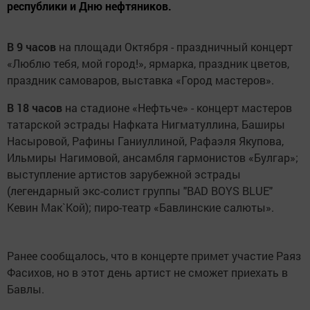
республики и Дню нефтяников.
В 9 часов
на площади Октября - праздничный концерт
«Люблю тебя, мой город!», ярмарка, праздник цветов,
праздник самоваров, выставка «Город мастеров».
В 18 часов
на стадионе «Нефтьче» - концерт мастеров
татарской эстрады Нафката Нигматуллина, Баширы
Насыровой, Рафины Ганиуллиной, Рафаэля Якупова,
Ильмиры Нагимовой, ансамбля гармонистов «Булгар»;
выступление артистов зарубежной эстрады
(легендарный экс-солист группы "BAD BOYS BLUE"
Кевин Мак`Кой); пиро-театр «Бавлинские салюты».
Ранее сообщалось, что в концерте примет участие Раяз
Фасихов, но в этот день артист не сможет приехать в
Бавлы.