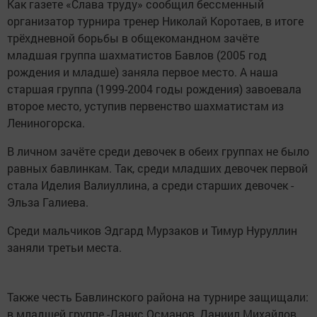
Как газете «Слава труду» сообщил бессменный
организатор турнира тренер Николай Коротаев, в итоге
трёхдневной борьбы в общекомандном зачёте
младшая группа шахматистов Бавлов (2005 год
рождения и младше) заняла первое место. А наша
старшая группа (1999-2004 годы рождения) завоевала
второе место, уступив первенство шахматистам из
Лениногорска.
В личном зачёте среди девочек в обеих группах не было
равных бавлинкам. Так, среди младших девочек первой
стала Иделия Валиуллина, а среди старших девочек -
Эльза Галиева.
Среди мальчиков Эдгард Мурзаков и Тимур Нуруллин
заняли третьи места.
Также честь Бавлинского района на турнире защищали:
в младшей группе -Данис Османов, Даниил Михайлов