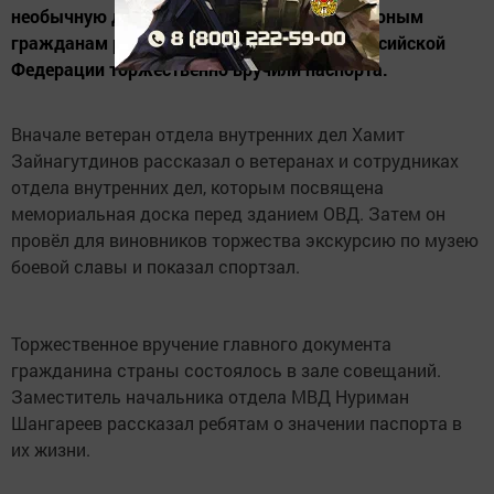
необычную для себя миссию - именно там юным
гражданам района в День Конституции Российской
Федерации торжественно вручили паспорта.
Вначале ветеран отдела внутренних дел Хамит
Зайнагутдинов рассказал о ветеранах и сотрудниках
отдела внутренних дел, которым посвящена
мемориальная доска перед зданием ОВД. Затем он
провёл для виновников торжества экскурсию по музею
боевой славы и показал спортзал.
Торжественное вручение главного документа
гражданина страны состоялось в зале совещаний.
Заместитель начальника отдела МВД Нуриман
Шангареев рассказал ребятам о значении паспорта в
их жизни.