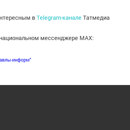
интересным в
Telegram-канале
Татмедиа
в национальном мессенджере MАХ:
Бавлы-информ"