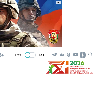
6+
РУС
ТАТ