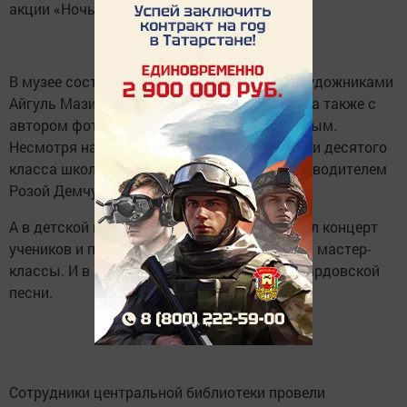
акции «Ночь искусств».
В музее состоялась встреча с молодыми художниками
Айгуль Мазитовой и Рустемом Хабировым, а также с
автором фотовыставки Владимиром Белиным.
Несмотря на погоду, в музей пришли ученики десятого
класса школы №7 со своим классным руководителем
Розой Демчук.
А в детской школе искусств вечером прошёл концерт
учеников и преподавателей. Были устроены мастер-
классы. И в завершение состоялся вечер бардовской
песни.
Сотрудники центральной библиотеки провели