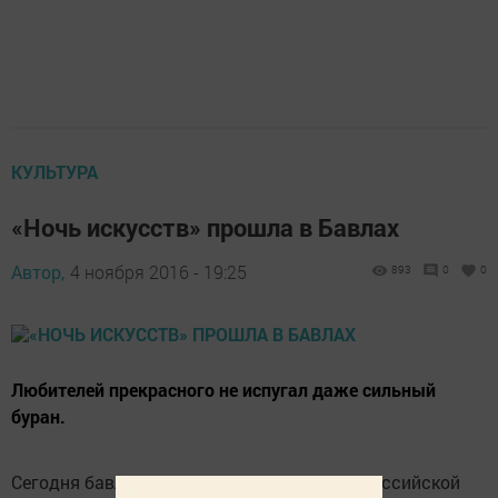
КУЛЬТУРА
«Ночь искусств» прошла в Бавлах
Автор,
4 ноября 2016 - 19:25
893
0
0
Любителей прекрасного не испугал даже сильный
буран.
Сегодня бавлинцы присоединились к всероссийской