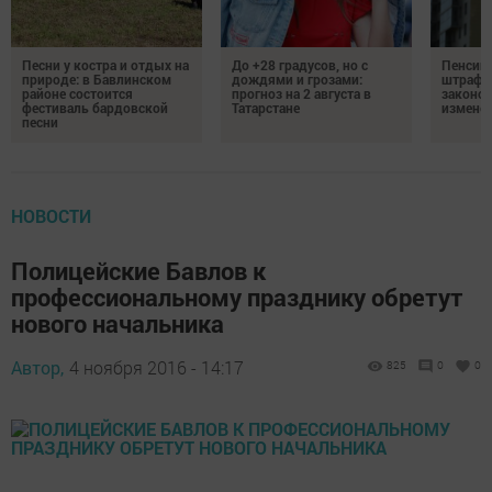
Песни у костра и отдых на
До +28 градусов, но с
Пенсии,
природе: в Бавлинском
дождями и грозами:
штрафы
районе состоится
прогноз на 2 августа в
законо
фестиваль бардовской
Татарстане
изменен
песни
НОВОСТИ
Полицейские Бавлов к
профессиональному празднику обретут
нового начальника
Автор,
4 ноября 2016 - 14:17
825
0
0