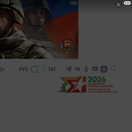
6+
РУС
ТАТ