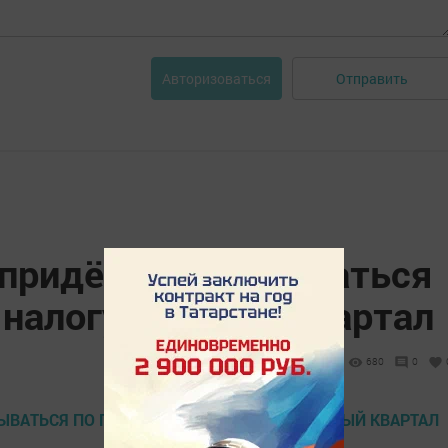
Отправить
Авторизоваться
придётся отчитываться
 налогу каждый квартал
680
0