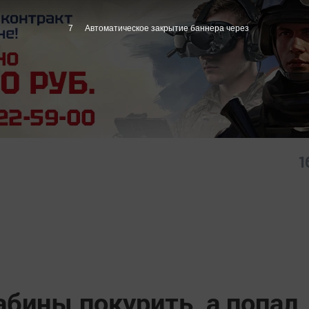
6
Автоматическое закрытие баннера через
1
бины покурить, а попал