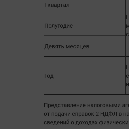
I квартал
Н
Полугодие
м
Девять месяцев
Н
Год
Представление налоговыми аг
от подачи справок 2-НДФЛ в н
сведений о доходах физических