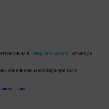
интересным в
Telegram-канале
Татмедиа
в национальном мессенджере MАХ:
Бавлы-информ"