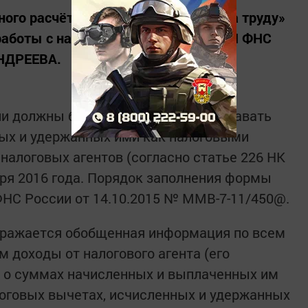
ого расчёта по НДФЛ газете «Слава труду»
 работы с налогоплательщиками МРИ ФНС
АНДРЕЕВА.
и должны будут ежеквартально подавать
ых и удержанных ими как налоговыми
 налоговых агентов (согласно статье 226 НК
аря 2016 года. Порядок заполнения формы
НС России от 14.10.2015 № ММВ-7-11/450@.
тражается обобщенная информация по всем
 доходы от налогового агента (его
, о суммах начисленных и выплаченных им
оговых вычетах, исчисленных и удержанных