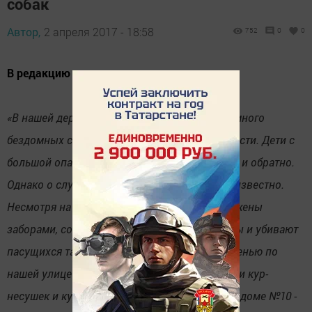
собак
Автор,
2 апреля 2017 - 18:58
752
0
0
В редакцию поступило письмо:
«В нашей деревне Муртаза развелось очень много
бездомных собак. Это доставляет нам трудности. Дети с
большой опаской идут к школьному автобусу и обратно.
Однако о случаях нападения на детей нам неизвестно.
Несмотря на то, что дворы и огороды загорожены
заборами, собаки заходят во дворы и огороды и убивают
пасущихся там кур, уток и гусей. Прошлой осенью по
нашей улице Школьной собаки напали и убили кур-
несушек и кур-молодок в доме №12 - 39 шт., в доме №10 -