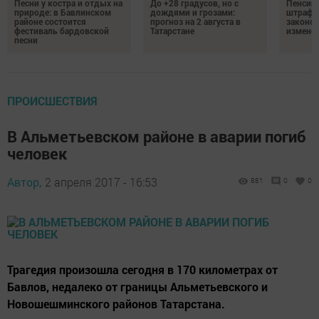
Песни у костра и отдых на
До +28 градусов, но с
Пенсии,
природе: в Бавлинском
дождями и грозами:
штрафы
районе состоится
прогноз на 2 августа в
законо
фестиваль бардовской
Татарстане
изменен
песни
ПРОИСШЕСТВИЯ
В Альметьевском районе в аварии погиб
человек
Автор,
2 апреля 2017 - 16:53
881
0
0
Трагедия произошла сегодня в 170 километрах от
Бавлов, недалеко от границы Альметьевского и
Новошешминского районов Татарстана.