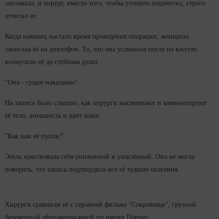
заплакала, и хирург, вместо того, чтобы утешить пациентку, строго
отчитал ее.
Когда наконец настало время проведения операции, женщина
записала её на диктофон. То, что она услышала после на кассете,
возмутило её до глубины души.
"Она - сущее наказание".
На записи было слышно, как хирурги высмеивают и комментируют
её тело, внешность и цвет кожи.
"Как вам её пупок?"
Этель чувствовала себя униженной и уязвлённой. Она не могла
поверить, что запись подтвердила все её худшие опасения.
Хирурги сравнили её с героиней фильма "Сокровище", грузной
беременной афроамериканкой по имени Прешес.