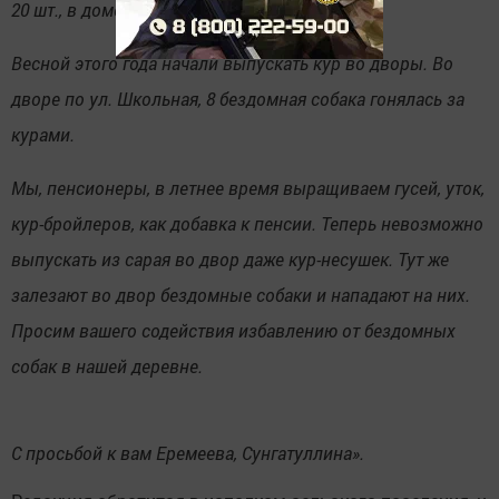
20 шт., в доме №11 - 4 шт.
Весной этого года начали выпускать кур во дворы. Во
дворе по ул. Школьная, 8 бездомная собака гонялась за
курами.
Мы, пенсионеры, в летнее время выращиваем гусей, уток,
кур-бройлеров, как добавка к пенсии. Теперь невозможно
выпускать из сарая во двор даже кур-несушек. Тут же
залезают во двор бездомные собаки и нападают на них.
Просим вашего содействия избавлению от бездомных
собак в нашей деревне.
С просьбой к вам Еремеева, Сунгатуллина».