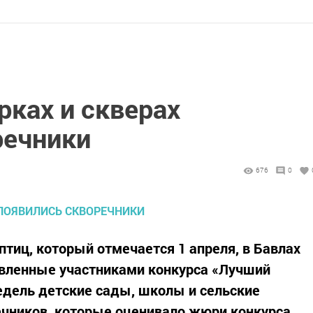
рках и скверах
речники
676
0
птиц, который отмечается 1 апреля, в Бавлах
овленные участниками конкурса «Лучший
недель детские сады, школы и сельские
ечников, которые оценивало жюри конкурса.