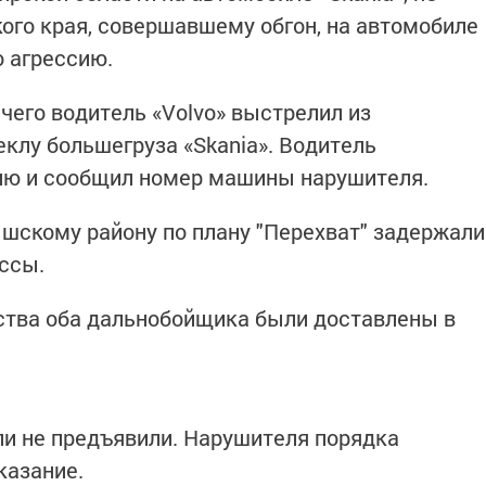
ого края, совершавшему обгон, на автомобиле
о агрессию.
 чего водитель «Volvo» выстрелил из
клу большегруза «Skania». Водитель
цию и сообщил номер машины нарушителя.
скому району по плану "Перехват" задержали
ассы.
ства оба дальнобойщика были доставлены в
ели не предъявили. Нарушителя порядка
казание.