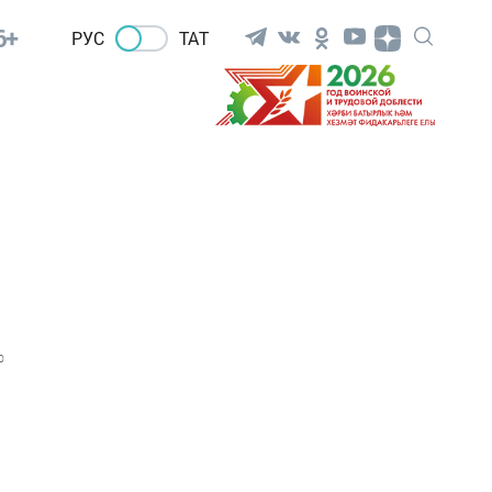
6+
РУС
ТАТ
0