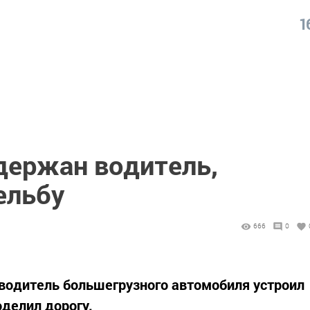
1
держан водитель,
ельбу
666
0
 водитель большегрузного автомобиля устроил
оделил дорогу.