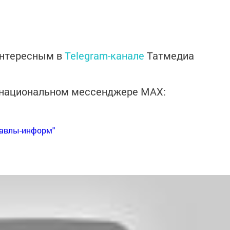
интересным в
Telegram-канале
Татмедиа
в национальном мессенджере MАХ:
Бавлы-информ"