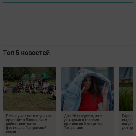
Топ 5 новостей
Песни у костра и отдых на
До +28 градусов, но с
Гидроме
природе: в Бавлинском
дождями и грозами:
выдалс
районе состоится
прогноз на 2 августа в
августе
фестиваль бардовской
Татарстане
дожди, 
песни