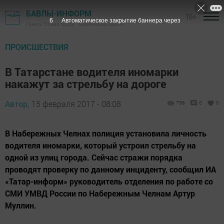
БАВЛЫ-ИНФОРМ
16+
5
Автоматическое закрытие баннера через
Газета "Слава труду" - Бавлинский район
ПРОИСШЕСТВИЯ
В Татарстане водителя иномарки
накажут за стрельбу на дороге
Автор,
15 февраля 2017 - 08:08
756
0
0
В Набережных Челнах полиция установила личность
водителя иномарки, который устроил стрельбу на
одной из улиц города. Сейчас стражи порядка
проводят проверку по данному инциденту, сообщил ИА
«Татар-информ» руководитель отделения по работе со
СМИ УМВД России по Набережным Челнам Артур
Муллин.