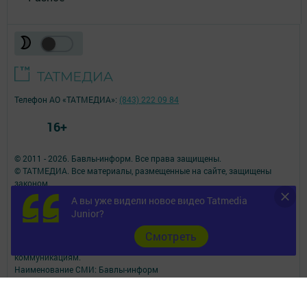
Телефон АО «ТАТМЕДИА»:
(843) 222 09 84
16+
© 2011 - 2026. Бавлы-информ. Все права защищены.
© ТАТМЕДИА. Все материалы, размещенные на сайте, защищены
законом.
Перепечатка, воспроизведение и распространение в любом объеме
А вы уже видели новое видео Tatmedia
информации,
Junior?
размещенной на сайте, возможна только с письменного согласия
редакций СМИ.
Cмотреть
При поддержке Республиканского агентства по печати и массовым
коммуникациям.
Наименование СМИ: Бавлы-информ
№ записи о регистрации СМИ, дата: ЭЛ № ФС 77 - 73781 от 12.10.2018
СМИ зарегистрированно Федеральной службой по надзору в сфере
связи,