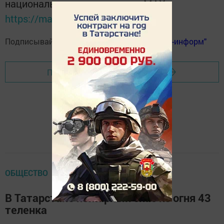
национальном мессенджере MАХ:
https://max.ru/tatmedia
Подписывайтесь на
телеграм-канал "Бавлы-информ"
Перейти на страницу новости
ОБЩЕСТВО
В Татарстане пожарный спас из огня 43
теленка