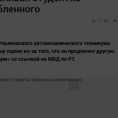
бленного
713
0
 Ульяновского автомеханического техникума
му парню из-за того, что он предпочел другую.
рм» со ссылкой на МВД по РТ.