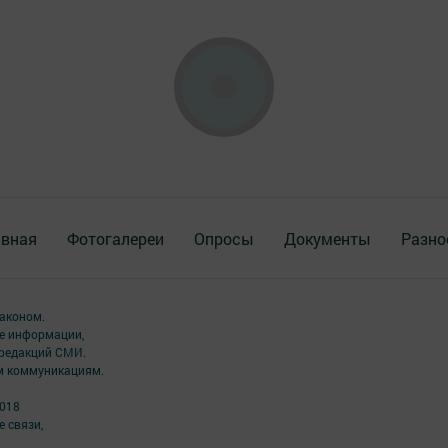
авная
Фотогалереи
Опросы
Документы
Разно
аконом.
ме информации,
 редакций СМИ.
ым коммуникациям.
2018
 связи,