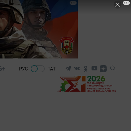
6+
РУС
ТАТ