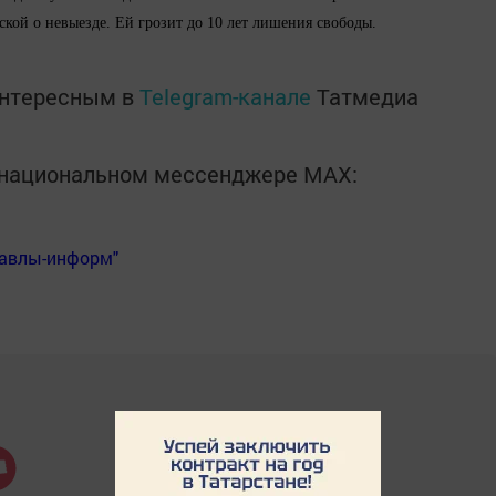
кой о невыезде. Ей грозит до 10 лет лишения свободы.
интересным в
Telegram-канале
Татмедиа
в национальном мессенджере MАХ:
Бавлы-информ"