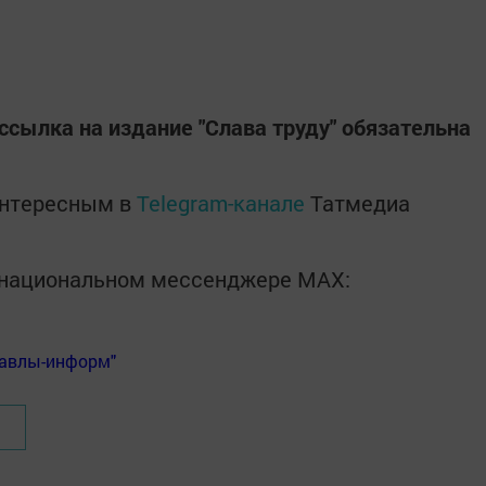
ссылка на издание "Слава труду" обязательна
интересным в
Telegram-канале
Татмедиа
в национальном мессенджере MАХ:
Бавлы-информ"