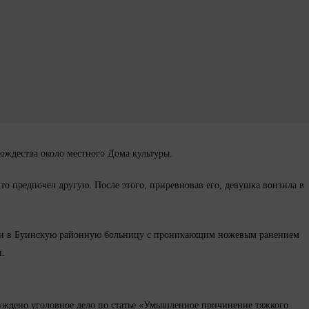
ождества около местного Дома культуры.
что предпочел другую. После этого, приревновав его, девушка вонзила в
вили в Буинскую районную больницу с проникающим ножевым ранением
и.
буждено уголовное дело по статье «Умышленное причинение тяжкого