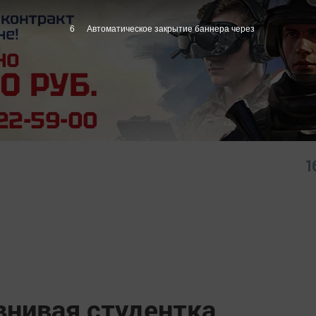
5
Автоматическое закрытие баннера через
1
внивая студентка