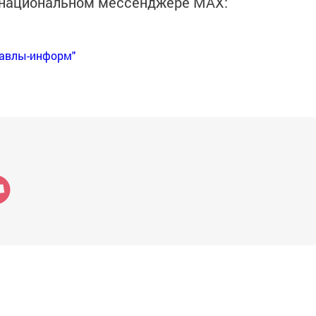
в национальном мессенджере MАХ:
Бавлы-информ"