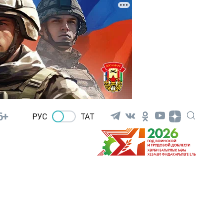
6+
РУС
ТАТ