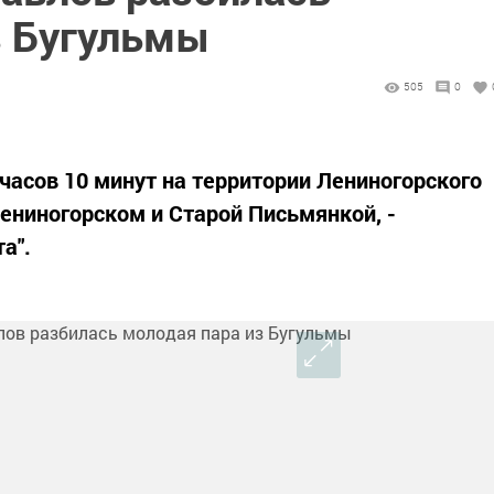
з Бугульмы
505
0
часов 10 минут на территории Лениногорского
ениногорском и Старой Письмянкой, -
а".