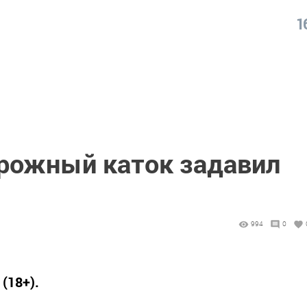
1
орожный каток задавил
994
0
(18+).