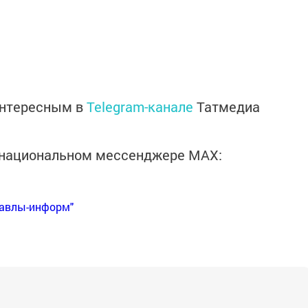
интересным в
Telegram-канале
Татмедиа
в национальном мессенджере MАХ:
Бавлы-информ"