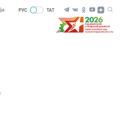
6+
РУС
ТАТ
0