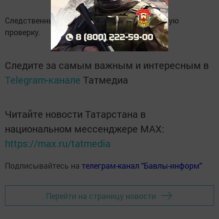
Следственный комитет ведет доследственную
проверку.
Следите за самым важным и интересным в
Telegram-канале
Татмедиа
Читайте новости Татарстана в
национальном мессенджере MАХ:
https://max.ru/tatmedia
Подписывайтесь на
телеграм-канал "Бавлы-информ"
Перейти на страницу новости