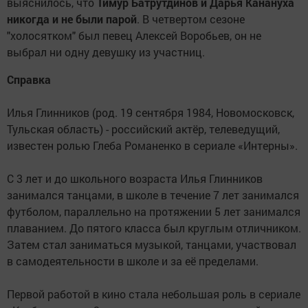
выяснилось, что
Тимур Батрутдинов и Дарья Канануха
никогда и не были парой
. В четвертом сезоне
"холосятком" был певец Алексей Воробьев, он не
выбрал ни одну девушку из участниц.
Справка
Илья Глинников (род. 19 сентября 1984, Новомосковск,
Тульская область) - российский актёр, телеведущий,
известен ролью Глеба Романенко в сериале «Интерны».
С 3 лет и до школьного возраста Илья Глинников
занимался танцами, в школе в течение 7 лет занимался
футболом, параллельно на протяжении 5 лет занимался
плаванием. До пятого класса был круглым отличником.
Затем стал заниматься музыкой, танцами, участвовал
в самодеятельности в школе и за её пределами.
Первой работой в кино стала небольшая роль в сериале