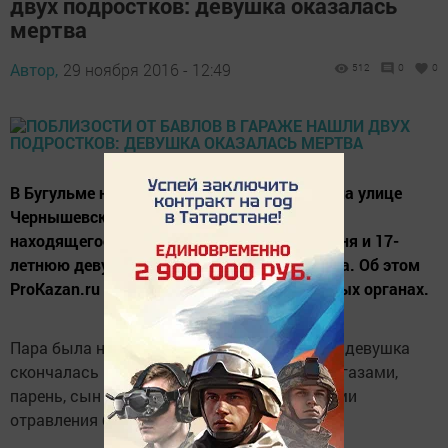
двух подростков: девушка оказалась
мертва
Автор,
29 ноября 2016 - 12:49
512
0
0
В Бугульме накануне рано утром в гараже на улице
Чернышевского нашли двух подростков -
находящегося без сознания 18-летнего парня и 17-
летнюю девушку, которая оказалась мертва. Об этом
ProKazan.ru сообщили в правоохранительных органах.
Пара была найдена в 6:35, предварительно, девушка
скончалась из-за отравления выхлопными газами,
парень, сын владельца гаража, с признаками
отравления был госпитализирован.