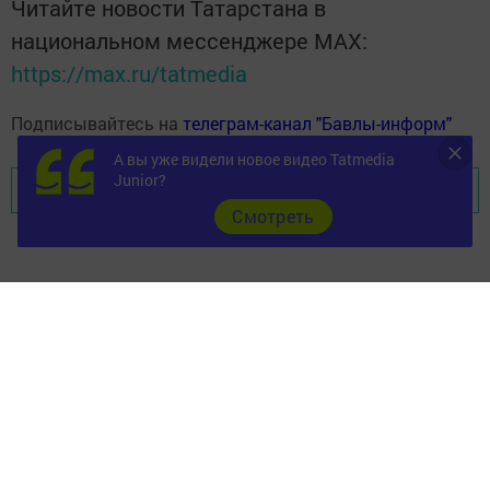
Читайте новости Татарстана в
национальном мессенджере MАХ:
https://max.ru/tatmedia
Подписывайтесь на
телеграм-канал "Бавлы-информ"
А вы уже видели новое видео Tatmedia
Junior?
Перейти на страницу новости
Cмотреть