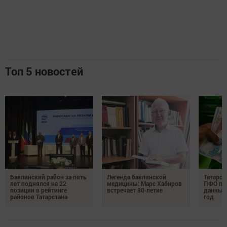
Топ 5 новостей
Бавлинский район за пять
Легенда бавлинской
Татарст
лет поднялся на 22
медицины: Марс Хабиров
ПФО по 
позиции в рейтинге
встречает 80‑летие
данные 
районов Татарстана
год