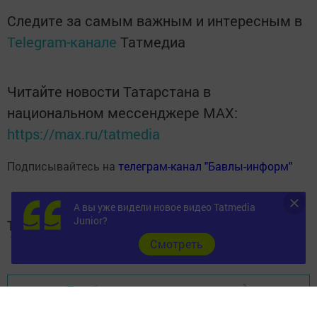
Следите за самым важным и интересным в
Telegram-канале
Татмедиа
Читайте новости Татарстана в
национальном мессенджере MАХ:
https://max.ru/tatmedia
Подписывайтесь на
телеграм-канал "Бавлы-информ"
А вы уже видели новое видео Tatmedia
Junior?
Теги:
ТАТФОНДБАНК
Cмотреть
Перейти на страницу новости