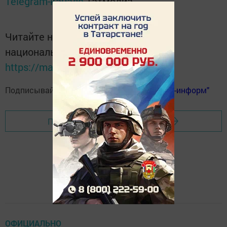
Telegram-канале
Татмедиа
Читайте новости Татарстана в
национальном мессенджере MАХ:
https://max.ru/tatmedia
Подписывайтесь на
телеграм-канал "Бавлы-информ"
Перейти на страницу новости
ОФИЦИАЛЬНО