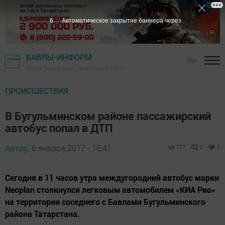
5
Автоматическое закрытие баннера через
БАВЛЫ-ИНФОРМ
16+
Газета "Слава труду" - Бавлинский район
ПРОИСШЕСТВИЯ
В Бугульминском районе пассажирский
автобус попал в ДТП
Автор,
6 января 2017 - 16:41
777
0
0
Сегодня в 11 часов утра междугородний автобус марки
Neoplan столкнулся легковым автомобилем «КИА Рио»
на территории соседнего с Бавлами Бугульминского
района Татарстана.