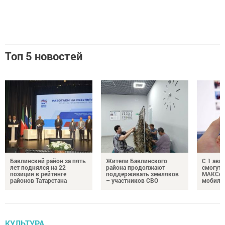
Топ 5 новостей
Бавлинский район за пять
Жители Бавлинского
С 1 авг
лет поднялся на 22
района продолжают
смогут 
позиции в рейтинге
поддерживать земляков
МАКСом
районов Татарстана
– участников СВО
мобиль
КУЛЬТУРА