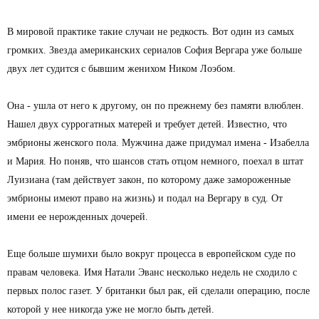
В мировой практике такие случаи не редкость. Вот один из самых
громких. Звезда американских сериалов София Вергара уже больше
двух лет судится с бывшим женихом Ником Лоэбом.
Она - ушла от него к другому, он по прежнему без памяти влюблен.
Нашел двух суррогатных матерей и требует детей. Известно, что
эмбрионы женского пола. Мужчина даже придумал имена - Изабелла
и Мария. Но поняв, что шансов стать отцом немного, поехал в штат
Луизиана (там действует закон, по которому даже замороженные
эмбрионы имеют право на жизнь) и подал на Вергару в суд. От
имени ее нерожденных дочерей.
Еще больше шумихи было вокруг процесса в европейском суде по
правам человека. Имя Натали Эванс несколько недель не сходило с
первых полос газет. У британки был рак, ей сделали операцию, после
которой у нее никогда уже не могло быть детей.