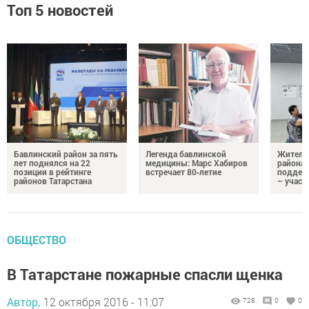
Топ 5 новостей
Бавлинский район за пять
Легенда бавлинской
Жители
лет поднялся на 22
медицины: Марс Хабиров
района
позиции в рейтинге
встречает 80‑летие
поддер
районов Татарстана
– участ
ОБЩЕСТВО
В Татарстане пожарные спасли щенка
Автор,
12 октября 2016 - 11:07
728
0
0