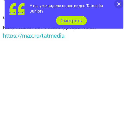
А вы уже видели новое видео Tatmedia
Junior?
Читайте новости Татарстана в
Cмотреть
национальном мессенджере MАХ:
https://max.ru/tatmedia
Подписывайтесь на
телеграм-канал "Бавлы-информ"
Перейти на страницу новости