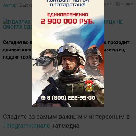
Автор,
3 декабря 2016 - 09:48
903
0
0
Сегодня во всех школах Бавлинского района проходит
единый классный час на тему «Имя твоё неизвестно,
подвиг твой бессмертен».
Следите за самым важным и интересным в
Telegram-канале
Татмедиа