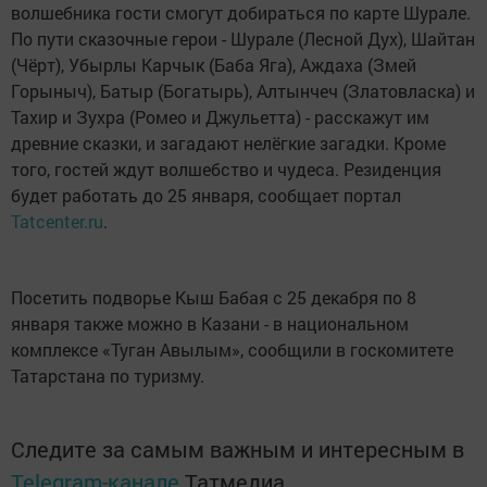
волшебника гости смогут добираться по карте Шурале.
По пути сказочные герои - Шурале (Лесной Дух), Шайтан
(Чёрт), Убырлы Карчык (Баба Яга), Аждаха (Змей
Горыныч), Батыр (Богатырь), Алтынчеч (Златовласка) и
Тахир и Зухра (Ромео и Джульетта) - расскажут им
древние сказки, и загадают нелёгкие загадки. Кроме
того, гостей ждут волшебство и чудеса. Резиденция
будет работать до 25 января, сообщает портал
Tatcenter.ru
.
Посетить подворье Кыш Бабая с 25 декабря по 8
января также можно в Казани - в национальном
комплексе «Туган Авылым», сообщили в госкомитете
Татарстана по туризму.
Следите за самым важным и интересным в
Telegram-канале
Татмедиа