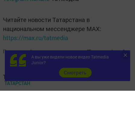
Читайте новости Татарстана в
национальном мессенджере MАХ:
https://max.ru/tatmedia
Подписывайтесь на
телеграм-канал "Бавлы-информ"
А вы уже видели новое видео Tatmedia
Junior?
Cмотреть
Теги:
ТАТАРСТАН
НОВЫЙ ГОД
Перейти на страницу новости