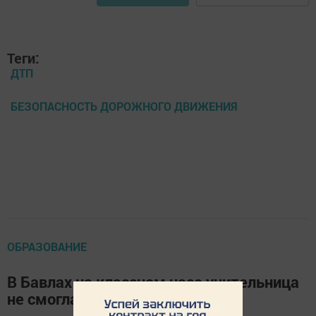
Теги:
ДТП
БЕЗОПАСНОСТЬ ДОРОЖНОГО ДВИЖЕНИЯ
ОБРАЗОВАНИЕ
В Бавлах на классном часе учительница
не смогла сдержать слёз