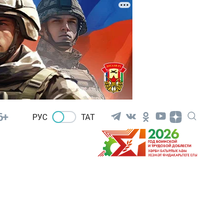
6+
РУС
ТАТ