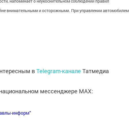
ости, напоминает о неукоснительном соблюдении правил
йне внимательными и осторожными. При управлении автомобилем
интересным в
Telegram-канале
Татмедиа
в национальном мессенджере MАХ:
Бавлы-информ"