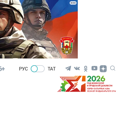
6+
РУС
ТАТ