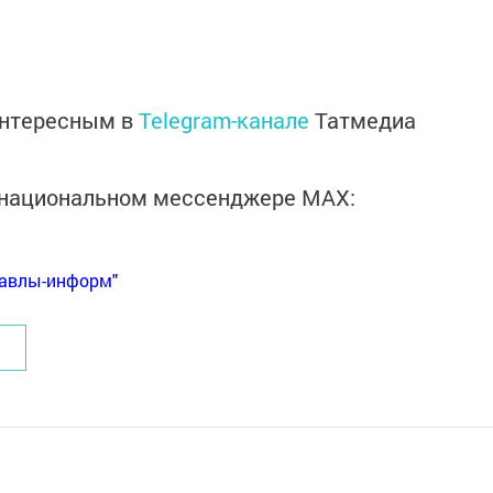
интересным в
Telegram-канале
Татмедиа
в национальном мессенджере MАХ:
Бавлы-информ"