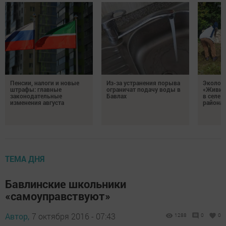
Пенсии, налоги и новые
Из-за устранения порыва
Эколог
штрафы: главные
ограничат подачу воды в
«Живи, 
законодательные
Бавлах
в селе 
изменения августа
района
ТЕМА ДНЯ
Бавлинские школьники
«самоуправствуют»
Автор,
7 октября 2016 - 07:43
1288
0
0