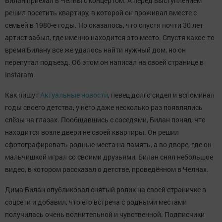
Билан приехал в Челны с концертом. А перед выступлением
решил посетить квартиру, в которой он проживал вместе с
семьей в 1980-е годы. Но оказалось, что спустя почти 30 лет
артист забыл, где именно находится это место. Спустя какое-то
время Билану все же удалось найти нужный дом, но он
перепутал подъезд. Об этом он написал на своей странице в
Instaram.
Как пишут
Актуальные новости
, певец долго сидел и вспоминал
годы своего детства, у него даже несколько раз появлялись
слёзы на глазах. Пообщавшись с соседями, Билан понял, что
находится возле двери не своей квартиры. Он решил
сфотографировать родные места на память, а во дворе, где он
мальчишкой играл со своими друзьями, Билан снял небольшое
видео, в котором рассказал о детстве, проведённом в Челнах.
Дима Билан опубликовал снятый ролик на своей страничке в
соцсети и добавил, что его встреча с родными местами
получилась очень волнительной и чувственной. Подписчики