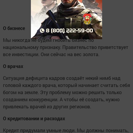
О бизнесе
Мы никогда не будем гнобить бизнес по
национальному признаку. Правительство приветствует
все инвестиции. Они сейчас на вес золота.
О врачах
Ситуация дефицита кадров создаёт некий нимб над
головой каждого врача, который начинает считать себя
богом на земле. Эту проблему можно решить только
созданием конкуренции. А чтобы её создать, нужно
привлекать врачей из других регионов.
О кредитовании и расходах
Кредит придумали умные люди. Мы должны понимать,