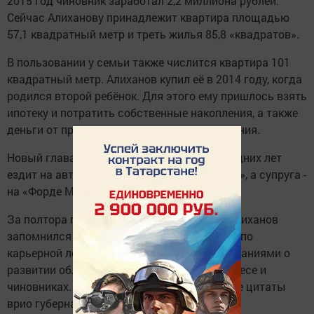
2015 год чиновник заработал 2,2 миллиона рублей.
Сейчас Алиханову принадлежит квартира площадью
57,1 квадратный метр и треть жилья 85,8 «квадратов».
В пользовании у семьи также числится квартира 101
квадратный метр. Алиханов купил её в 2014 году, когда
родился второй ребёнок. Для этого ему пришлось взять
ипотеку и потратить собственные накопления, а также
деньги от продажи другого жилого помещения.
Новый глава региона на протяжении последних лет
ездит на автомобиле «Мицубиси Аутлендер», а супруга -
на «Форде Мондео».
За полтора года работы в регионе Антон Алиханов
запомнился не только быстрым подъёмом по
карьерной лестнице, но и своими высказываниями о
развитии области и янтарной отрасли, бизнесе и
чиновниках. Калининград.Ru собрал лучшие цитаты
врио губернатора.