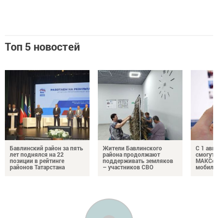
Топ 5 новостей
Бавлинский район за пять
Жители Бавлинского
С 1 авг
лет поднялся на 22
района продолжают
смогут 
позиции в рейтинге
поддерживать земляков
МАКСом
районов Татарстана
– участников СВО
мобиль