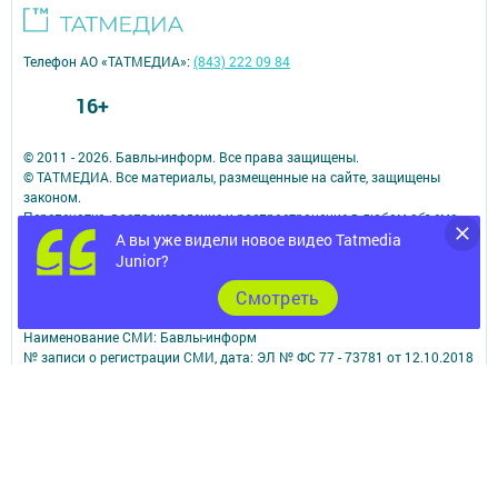
Телефон АО «ТАТМЕДИА»:
(843) 222 09 84
16+
© 2011 - 2026. Бавлы-информ. Все права защищены.
© ТАТМЕДИА. Все материалы, размещенные на сайте, защищены
законом.
Перепечатка, воспроизведение и распространение в любом объеме
информации,
А вы уже видели новое видео Tatmedia
размещенной на сайте, возможна только с письменного согласия
Junior?
редакций СМИ.
Cмотреть
При поддержке Республиканского агентства по печати и массовым
коммуникациям.
Наименование СМИ: Бавлы-информ
№ записи о регистрации СМИ, дата: ЭЛ № ФС 77 - 73781 от 12.10.2018
СМИ зарегистрированно Федеральной службой по надзору в сфере
связи,
информационных технологий и массовых коммуникаций
ФИО главного редактора: Кандаурова Мария Сергеевна
Адрес редакции: 423930, Российская Федерация, Республика
Татарстан, Бавлинский район, г.Бавлы, ул.Пионерская, д. 9
Телефон редакции: 5-64-47 (приемная)