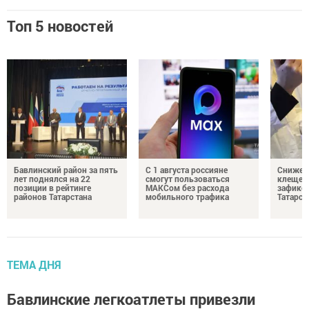
Топ 5 новостей
Бавлинский район за пять
С 1 августа россияне
Снижени
лет поднялся на 22
смогут пользоваться
клещей
позиции в рейтинге
МАКСом без расхода
зафикс
районов Татарстана
мобильного трафика
Татарст
ТЕМА ДНЯ
Бавлинские легкоатлеты привезли