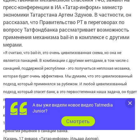
пресс-конференции в ИА «Татар-информ» министр
экономики Татарстана Артем Здунов. В частности, он
рассказал, что Правительство РТ в переговорах по
вопросу Татфондбанка рассматривает возможность
применения механизма bail-in в комплексе с другими
мерами.
«Я считаю, что bail-in, это очень цивилизованная схема, но она не
является панацеей. В комбинации с другими методами, в том числе с
санацией, поддержкой республики - это получиться неплохая мозаика,
которая будет очень эффективна. Мы думаем, что это цивилизованный
подход, который применялся за рубежом. И любой цивилизованный
подход, который спасет банк, а это первостепенная наша задача, он будет
применен», - отметил Артем Здунов.
А вы уже видели новое видео Tatmedia
Ранее сообщалось, что предложения конвертировать свои депозиты в
Junior?
капитал банка получат клиенты, которые хранили на своих счетах более
Cмотреть
100 млн рублей по состоянию на декабрь 2016 года, при условии
принятия решения о санации банка.
(Казань, 17 января, «Татар-информ», Ильдар Аюпов).