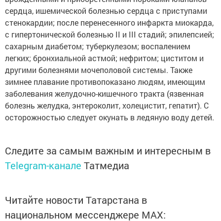
сердца, ишемической болезнью сердца с приступами
стенокардии; после перенесенного инфаркта миокарда,
с гипертонической болезнью II и III стадий; эпилепсией;
сахарным диабетом; туберкулезом; воспалением
легких; бронхиальной астмой; нефритом; циститом и
другими болезнями мочеполовой системы. Также
зимнее плавание противопоказано людям, имеющим
заболевания желудочно-кишечного тракта (язвенная
болезнь желудка, энтероколит, холецистит, гепатит). С
осторожностью следует окунать в ледяную воду детей.
Следите за самым важным и интересным в
Telegram-канале
Татмедиа
Читайте новости Татарстана в
национальном мессенджере MАХ: