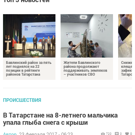
Бавлинский район за пять
Жители Бавлинского
Снижени
лет поднялся на 22
района продолжают
клещей
позиции в рейтинге
поддерживать земляков
зафикс
районов Татарстана
– участников СВО
Татарст
ПРОИСШЕСТВИЯ
В Татарстане на 8-летнего мальчика
упала глыба снега с крыши
Автор,
23 февраля 2017 - 06:23
720
0
0