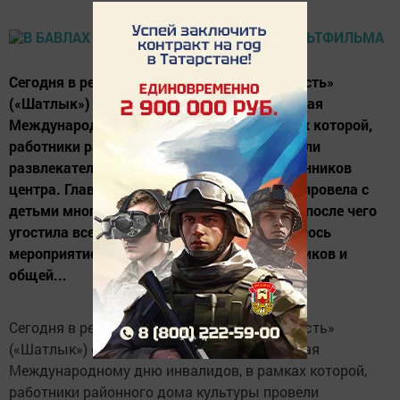
Сегодня в реабилитационном центре «Радость»
(«Шатлык») стартовала декада, посвященная
Международному дню инвалидов, в рамках которой,
работники районного дома культуры провели
развлекательное мероприятие для воспитанников
центра. Главная героиня праздника Симка провела с
детьми много интересных игр и конкурсов, после чего
угостила всех сладкими призами. Закончилось
мероприятие зажигательным танцем Фиксиков и
общей...
Сегодня в реабилитационном центре «Радость»
(«Шатлык») стартовала декада, посвященная
Международному дню инвалидов, в рамках которой,
работники районного дома культуры провели