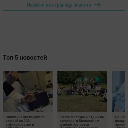
Перейти на страницу новости
Топ 5 новостей
Снижение числа укусов
Песни у костра и отдых на
До +28 
клещей на 30%
природе: в Бавлинском
дождям
зафиксировано в
районе состоится
прогноз