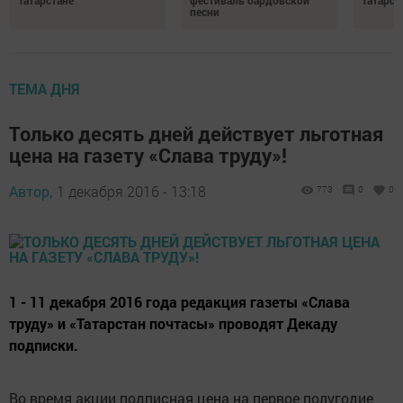
Татарстане
фестиваль бардовской
Татарст
песни
ТЕМА ДНЯ
Только десять дней действует льготная
цена на газету «Слава труду»!
Автор,
1 декабря 2016 - 13:18
773
0
0
1 - 11 декабря 2016 года редакция газеты «Слава
труду» и «Татарстан почтасы» проводят Декаду
подписки.
Во время акции подписная цена на первое полугодие