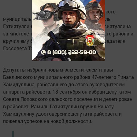
На заседании Совета Бавлинского
муниципального района глава района Рамиль
Гатиятуллин поблагодарил Миннифоата Хасиятуллина
за многолетний результативный труд на благо района и
вручил ему благодарственное письмо председателя
Госсовета Татарстана.
Депутаты избрали новым заместителем главы
Бавлинского муниципального района 47-летнего Рината
Хамидуллина, работавшего до этого руководителем
аппарата райсовета. 18 сентября он избран депутатом
Совета Поповского сельского поселения и делегирован
в райсовет. Рамиль Гатиятуллин вручил Ринату
Хамидуллину удостоверение депутата райсовета и
пожелал успехов на новой должности.