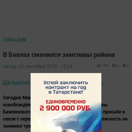
ТЕМА ДНЯ
В Бавлах сменился замглавы района
Автор,
20 сентября 2016 - 12:24
1083
0
0
Сегодня Миннифоат Хасиятуллин досрочно
освобождён от должности заместителя главы
Бавлинского муниципального района по его просьбе в
связи с переходом на другую работу. Эту должность он
занимал тринадцать лет.