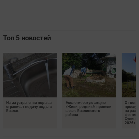
Топ 5 новостей
Из-за устранения порыва
Экологическую акцию
От кон
ограничат подачу воды в
«Живи, родник!» провели
прослу
Бавлах
в селе Бавлинского
на расс
района
фестив
Сулинк
2026»