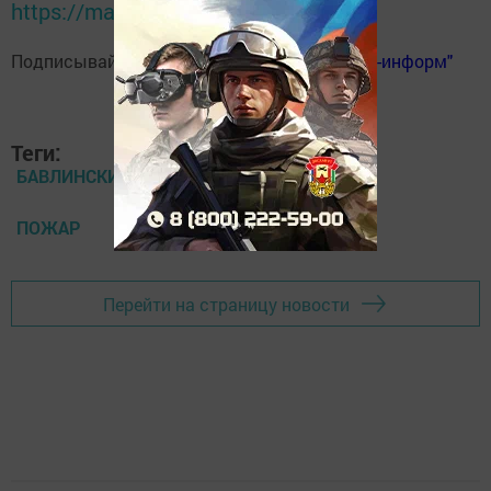
https://max.ru/tatmedia
Подписывайтесь на
телеграм-канал "Бавлы-информ"
Теги:
БАВЛИНСКИЙ РАЙОН
ПОЖАР
Перейти на страницу новости