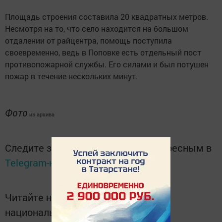
Площадь строения составила 20 квадратных метров.
Несмотря на то, что село находится на большом
отдалении от райцентра, помощь поступила
своевременно, ведь в Поповке есть отдельный пост
противопожарной службы. Его силами и был потушен
пожар в течение нескольких минут.
Фото
из архива
Следите за самым важным и интересным в
Telegram-канале
Татмедиа
Читайте новости Татарстана в
национальном мессенджере MАХ: