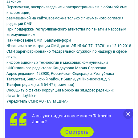
законом.
Перепечатка, воспроизведение и распространение в любом объеме
информации,
размещенной на сайте, возможна только с письменного согласия
редакций СМИ.
При поддержке Республиканского агентства по печати и массовым
коммуникациям.
Наименование СМИ: Бавлы-информ
№ записи о регистрации СМИ, дата: ЭЛ № ФС 77 - 73781 от 12.10.2018
СМИ зарегистрированно Федеральной службой по надзору в сфере
связи,
информационных технологий и массовых коммуникаций
ФИО главного редактора: Кандаурова Мария Сергеевна
Адрес редакции: 423930, Российская Федерация, Республика
Татарстан, Бавлинский район, г.Бавлы, ул.Пионерская, д. 9
Телефон редакции: 5-64-47 (приемная)
Сообщить о фактах коррупции можно на эл.адрес редакции:
slava_trudu@bk.ru
Учредитель СМИ: АО «ТАТМЕДИА»
Антикоррупционная политика
А вы уже видели новое видео Tatmedia
АО «ТАТМЕДИА» использует «cookie»
для персонализации сервисов и
Junior?
удобства пользователей сайтом.
Использование «cookie» можно отменить в настройках браузера.
Cмотреть
Политика конфиденциальности