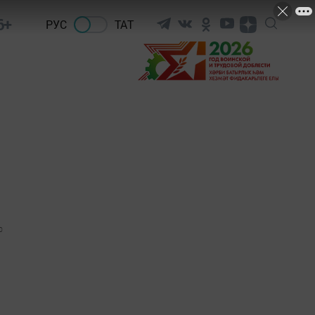
6+
РУС
ТАТ
0