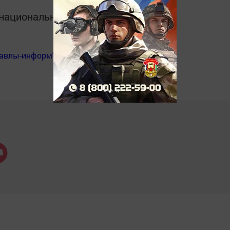
в национальном мессенджере MАХ:
Бавлы-информ"