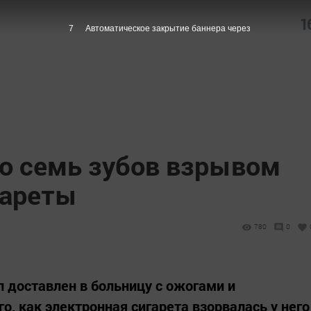
1
6
Автоматическое закрытие баннера через
о семь зубов взрывом
гареты
780
0
 доставлен в больницу с ожогами и
о, как электронная сигарета взорвалась у него