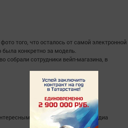
ото того, что осталось от самой электронной
то была конкретно за модель.
во собрали сотрудники вейп-магазина, в
интересным в
Telegram-канале
Татмедиа