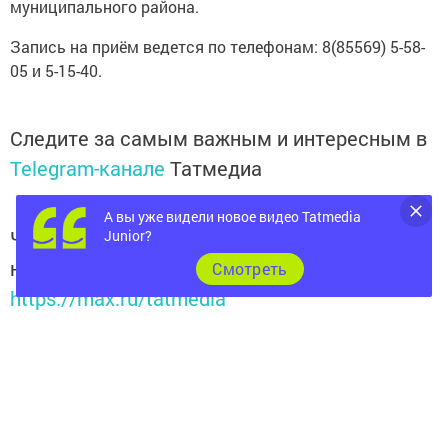
муниципального района.
Запись на приём ведется по телефонам: 8(85569) 5-58-
05 и 5-15-40.
Следите за самым важным и интересным в
Telegram-канале
Татмедиа
А вы уже видели новое видео Tatmedia
Читайте новости Татарстана в
Junior?
национальном мессенджере MАХ:
Cмотреть
https://max.ru/tatmedia
Подписывайтесь на
телеграм-канал "Бавлы-информ"
Перейти на страницу новости