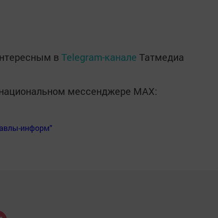
интересным в
Telegram-канале
Татмедиа
в национальном мессенджере MАХ:
Бавлы-информ"