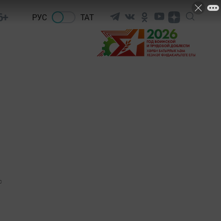
6+
РУС
ТАТ
0