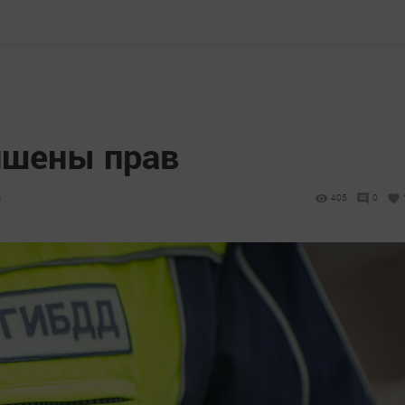
ишены прав
0
405
0