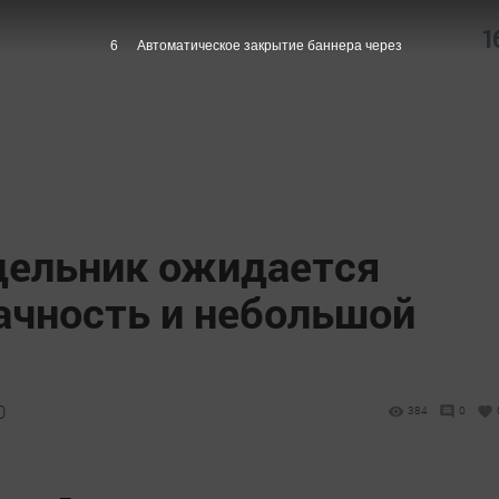
1
5
Автоматическое закрытие баннера через
едельник ожидается
ачность и небольшой
0
384
0