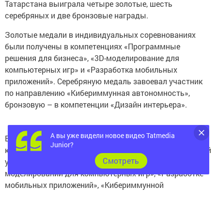
Татарстана выиграла четыре золотые, шесть
серебряных и две бронзовые награды.
Золотые медали в индивидуальных соревнованиях
были получены в компетенциях «Программные
решения для бизнеса», «3D-моделирование для
компьютерных игр» и «Разработка мобильных
приложений». Серебряную медаль завоевал участник
по направлению «Кибериммунная автономность»,
бронзовую – в компетенции «Дизайн интерьера».
А вы уже видели новое видео Tatmedia
В командных соревнованиях золото было завоевано в
Junior?
компетенции «Дизайн интерьера». Серебряных медалей
Cмотреть
удостоились участники в «Графическом дизайне», «3D-
моделировании для компьютерных игр», «Разработке
мобильных приложений», «Кибериммунной
автономности» и «Моушн-дизайне». Бронзовую медаль
получила команда в компетенции «Программные