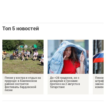
Топ 5 новостей
Песни у костра и отдых на
До +28 градусов, но с
Пенсии,
природе: в Бавлинском
дождями и грозами:
штрафы
районе состоится
прогноз на 2 августа в
законо
фестиваль бардовской
Татарстане
изменен
песни