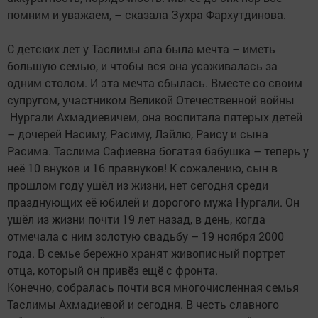
помним и уважаем, – сказала Зухра Фархутдинова.
С детских лет у Таслимы апа была мечта – иметь
большую семью, и чтобы вся она усаживалась за
одним столом. И эта мечта сбылась. Вместе со своим
супругом, участником Великой Отечественной войны
Нургали Ахмадиевичем, она воспитала пятерых детей
– дочерей Насиму, Расиму, Лэйлю, Раису и сына
Расима. Таслима Сафиевна богатая бабушка – теперь у
неё 10 внуков и 16 правнуков! К сожалению, сын в
прошлом году ушёл из жизни, нет сегодня среди
празднующих её юбилей и дорогого мужа Нургали. Он
ушёл из жизни почти 19 лет назад, в день, когда
отмечала с ним золотую свадьбу – 19 ноября 2000
года. В семье бережно хранят живописный портрет
отца, который он привёз ещё с фронта.
Конечно, собралась почти вся многочисленная семья
Таслимы Ахмадиевой и сегодня. В честь славного