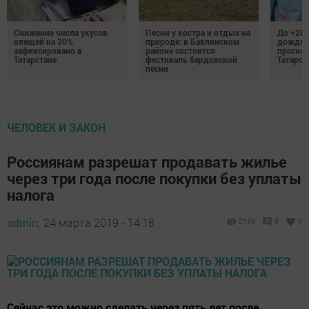
Снижение числа укусов
Песни у костра и отдых на
До +28 
клещей на 30%
природе: в Бавлинском
дождям
зафиксировано в
районе состоится
прогноз
Татарстане
фестиваль бардовской
Татарст
песни
ЧЕЛОВЕК И ЗАКОН
Россиянам разрешат продавать жилье
через три года после покупки без уплаты
налога
admin,
24 марта 2019 - 14:18
2153
0
0
Сейчас это можно сделать через пять лет после