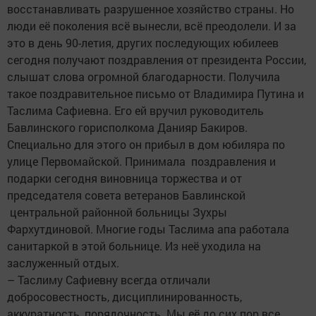
восстанавливать разрушенное хозяйство страны. Но
люди её поколения всё вынесли, всё преодолели. И за
это в день 90-летия, других последующих юбилеев
сегодня получают поздравления от президента России,
слышат слова огромной благодарности. Получила
такое поздравительное письмо от Владимира Путина и
Таслима Сафиевна. Его ей вручил руководитель
Бавлинского горисполкома Данияр Бакиров.
Специально для этого он прибыл в дом юбиляра по
улице Первомайской. Принимала поздравления и
подарки сегодня виновница торжества и от
председателя совета ветеранов Бавлинской
центральной районной больницы Зухры
Фархутдиновой. Многие годы Таслима апа работала
санитаркой в этой больнице. Из неё уходила на
заслуженный отдых.
– Таслиму Сафиевну всегда отличали
добросовестность, дисциплинированность,
аккуратность, порядочность. Мы её до сих пор все