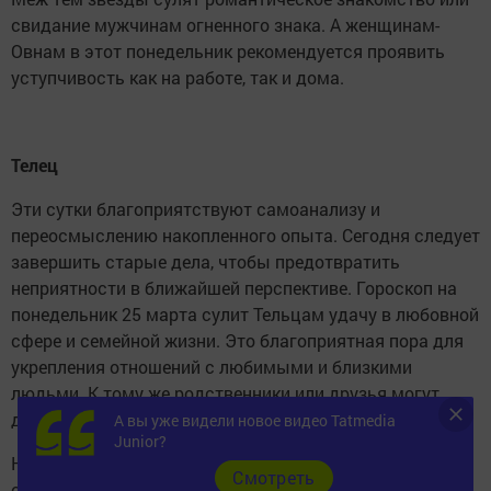
свидание мужчинам огненного знака. А женщинам-
Овнам в этот понедельник рекомендуется проявить
уступчивость как на работе, так и дома.
Телец
Эти сутки благоприятствуют самоанализу и
переосмыслению накопленного опыта. Сегодня следует
завершить старые дела, чтобы предотвратить
неприятности в ближайшей перспективе. Гороскоп на
понедельник 25 марта сулит Тельцам удачу в любовной
сфере и семейной жизни. Это благоприятная пора для
укрепления отношений с любимыми и близкими
людьми. К тому же родственники или друзья могут
дать неплохой совет, к которому стоит прислушаться.
А вы уже видели новое видео Tatmedia
Junior?
На профессиональном поприще желательно сбавить
Cмотреть
обороты. Сейчас неподходящий момент для деловых