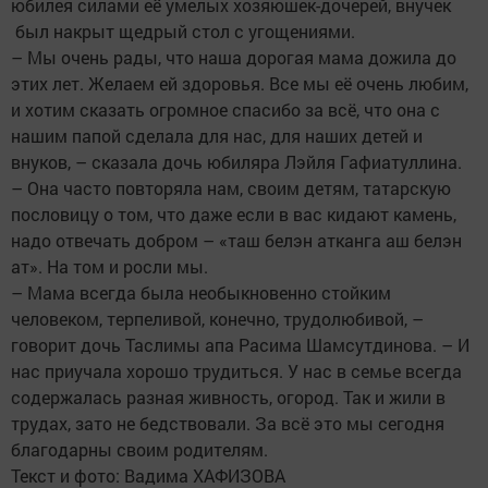
юбилея силами её умелых хозяюшек-дочерей, внучек
был накрыт щедрый стол с угощениями.
– Мы очень рады, что наша дорогая мама дожила до
этих лет. Желаем ей здоровья. Все мы её очень любим,
и хотим сказать огромное спасибо за всё, что она с
нашим папой сделала для нас, для наших детей и
внуков, – сказала дочь юбиляра Лэйля Гафиатуллина.
– Она часто повторяла нам, своим детям, татарскую
пословицу о том, что даже если в вас кидают камень,
надо отвечать добром – «таш белэн атканга аш белэн
ат». На том и росли мы.
– Мама всегда была необыкновенно стойким
человеком, терпеливой, конечно, трудолюбивой, –
говорит дочь Таслимы апа Расима Шамсутдинова. – И
нас приучала хорошо трудиться. У нас в семье всегда
содержалась разная живность, огород. Так и жили в
трудах, зато не бедствовали. За всё это мы сегодня
благодарны своим родителям.
Текст и фото: Вадима ХАФИЗОВА