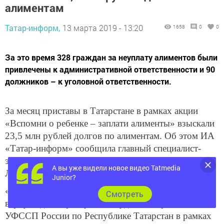
алиментам
Татар-информ,
13 марта 2019 - 13:20
1658
0
0
За это время 328 граждан за неуплату алиментов были
привлечены к административной ответственности и 90
должников – к уголовной ответственности.
За месяц приставы в Татарстане в рамках акции
«Вспомни о ребенке – заплати алименты» взыскали
23,5 млн рублей долгов по алиментам. Об этом ИА
«Татар-информ» сообщила главный специалист-
эксперт по взаимодействию со СМИ УФССП по РТ
А вы уже видели новое видео Tatmedia
Лилия Халимова.
Junior?
«23,5 млн рублей задолженностей по алиментам
Cмотреть
вернули детям республики судебные приставы
УФССП России по Республике Татарстан в рамках