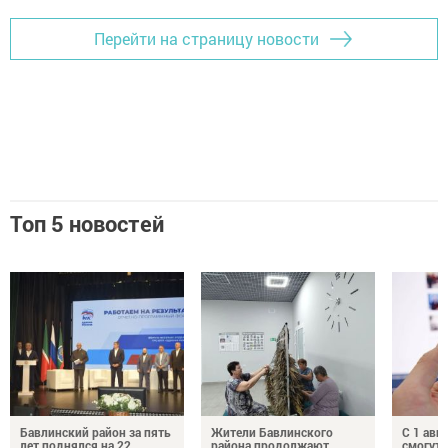
Перейти на страницу новости
Топ 5 новостей
Бавлинский район за пять
Жители Бавлинского
С 1 авг
лет поднялся на 22
района продолжают
смогут 