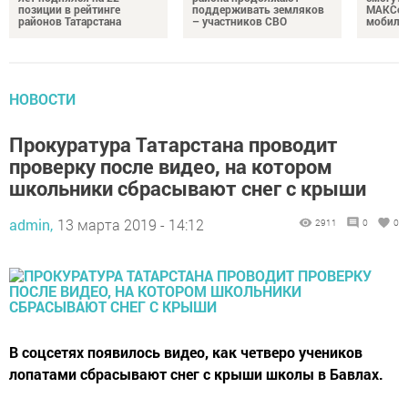
позиции в рейтинге
поддерживать земляков
МАКСом
районов Татарстана
– участников СВО
мобиль
НОВОСТИ
Прокуратура Татарстана проводит
проверку после видео, на котором
школьники сбрасывают снег с крыши
admin,
13 марта 2019 - 14:12
2911
0
0
В соцсетях появилось видео, как четверо учеников
лопатами сбрасывают снег с крыши школы в Бавлах.